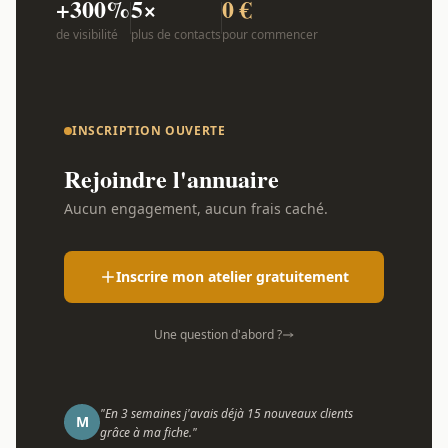
+300%
5×
0 €
de visibilité
plus de contacts
pour commencer
INSCRIPTION OUVERTE
Rejoindre l'annuaire
Aucun engagement, aucun frais caché.
Inscrire mon atelier gratuitement
Une question d'abord ?
"En 3 semaines j'avais déjà 15 nouveaux clients
M
grâce à ma fiche."