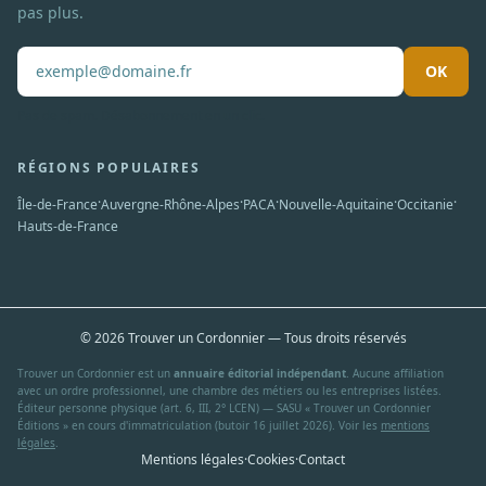
pas plus.
OK
Pas de spam. Désabonnement en un clic.
RÉGIONS POPULAIRES
·
·
·
·
·
Île-de-France
Auvergne-Rhône-Alpes
PACA
Nouvelle-Aquitaine
Occitanie
Hauts-de-France
© 2026 Trouver un Cordonnier — Tous droits réservés
Trouver un Cordonnier est un
annuaire éditorial indépendant
. Aucune affiliation
avec un ordre professionnel, une chambre des métiers ou les entreprises listées.
Éditeur personne physique (art. 6, III, 2° LCEN) — SASU « Trouver un Cordonnier
Éditions » en cours d'immatriculation (butoir 16 juillet 2026). Voir les
mentions
légales
.
Mentions légales
·
Cookies
·
Contact