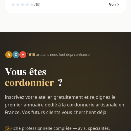
()
Voir
/5
A
C
+
1610
artisans nous font déjà confiance
Vous êtes
cordonnier
?
Inscrivez votre atelier gratuitement et rejoignez le
premier annuaire dédié à la cordonnerie artisanale en
France. Vos futurs clients vous cherchent déjà.
Fiche professionnelle complète — avis, spécialités,