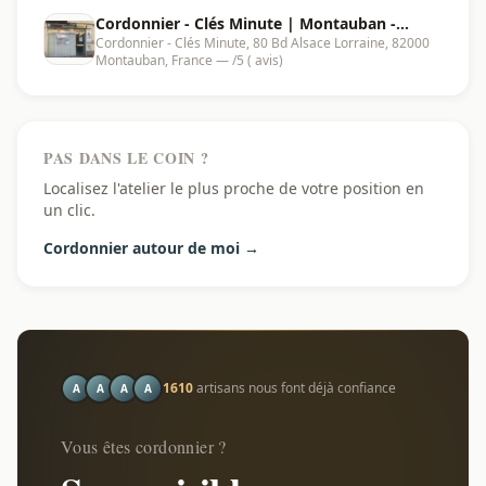
Cordonnier - Clés Minute | Montauban -
Cordonnier - Clés Minute, 80 Bd Alsace Lorraine, 82000
82000
Montauban, France — /5 ( avis)
PAS DANS LE COIN ?
Localisez l'atelier le plus proche de votre position en
un clic.
Cordonnier autour de moi →
1610
artisans nous font déjà confiance
A
A
A
A
Vous êtes cordonnier ?