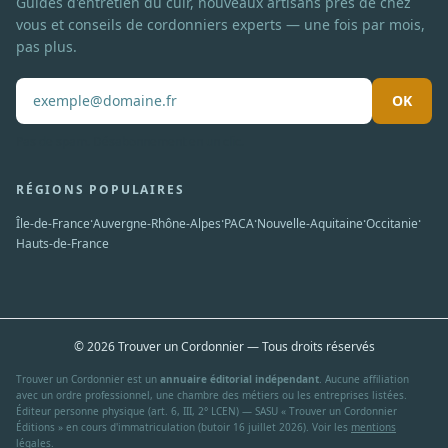
Guides d'entretien du cuir, nouveaux artisans près de chez
vous et conseils de cordonniers experts — une fois par mois,
pas plus.
OK
Pas de spam. Désabonnement en un clic.
RÉGIONS POPULAIRES
·
·
·
·
·
Île-de-France
Auvergne-Rhône-Alpes
PACA
Nouvelle-Aquitaine
Occitanie
Hauts-de-France
© 2026 Trouver un Cordonnier — Tous droits réservés
Trouver un Cordonnier est un
annuaire éditorial indépendant
. Aucune affiliation
avec un ordre professionnel, une chambre des métiers ou les entreprises listées.
Éditeur personne physique (art. 6, III, 2° LCEN) — SASU « Trouver un Cordonnier
Éditions » en cours d'immatriculation (butoir 16 juillet 2026). Voir les
mentions
légales
.