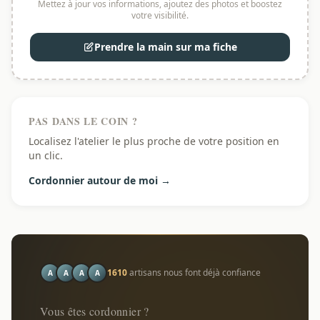
Mettez à jour vos informations, ajoutez des photos et boostez
votre visibilité.
Prendre la main sur ma fiche
PAS DANS LE COIN ?
Localisez l'atelier le plus proche de votre position en
un clic.
Cordonnier autour de moi →
1610
artisans nous font déjà confiance
A
A
A
A
Vous êtes cordonnier ?