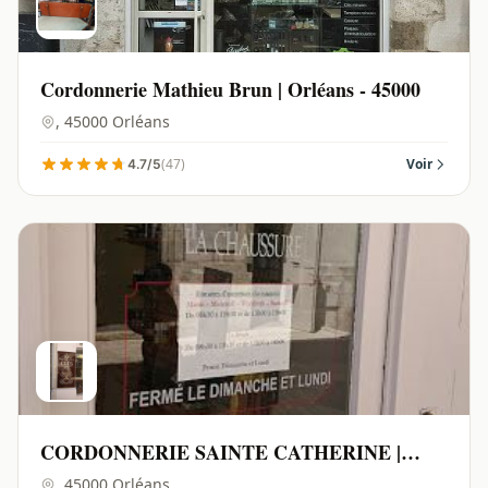
Cordonnerie Mathieu Brun | Orléans - 45000
, 45000 Orléans
(47)
Voir
4.7/5
CORDONNERIE SAINTE CATHERINE |
Orléans - 45000
, 45000 Orléans