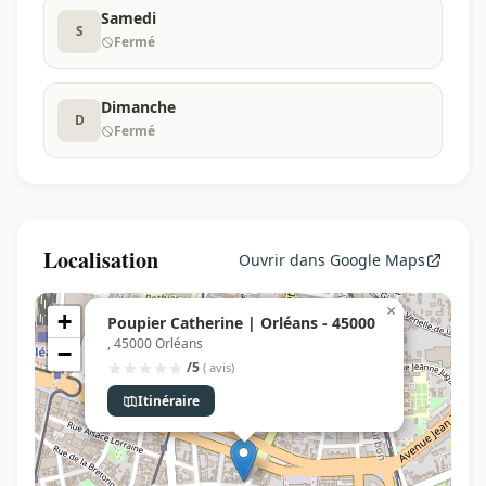
Samedi
S
Fermé
Dimanche
D
Fermé
Localisation
Ouvrir dans Google Maps
×
+
Poupier Catherine | Orléans - 45000
, 45000 Orléans
−
/5
( avis)
Itinéraire