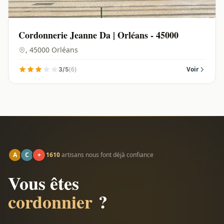
Cordonnerie Jeanne Da | Orléans - 45000
, 45000 Orléans
(6)
Voir
3/5
A
C
+
1610
artisans nous font déjà confiance
Vous êtes
cordonnier
?