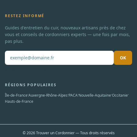
RESTEZ INFORMÉ
Guides d'entretien du cuir, nouveaux artisans près de chez
vous et conseils de cordonniers experts — une fois par mois,
pas plus.
OK
Pas de spam. Désabonnement en un clic.
RÉGIONS POPULAIRES
·
·
·
·
·
Île-de-France
Auvergne-Rhône-Alpes
PACA
Nouvelle-Aquitaine
Occitanie
Hauts-de-France
© 2026 Trouver un Cordonnier — Tous droits réservés