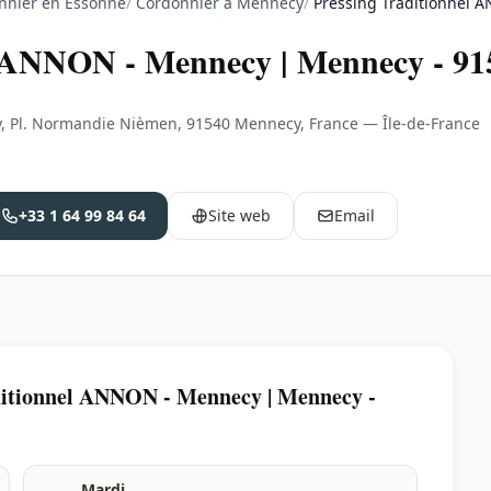
nnier en Essonne
/
Cordonnier à Mennecy
/
Pressing Traditionnel 
l ANNON - Mennecy | Mennecy - 91
, Pl. Normandie Nièmen, 91540 Mennecy, France — Île-de-France
+33 1 64 99 84 64
Site web
Email
ditionnel ANNON - Mennecy | Mennecy -
Mardi