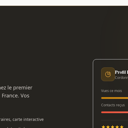
Profil
Cordonn
nez le premier
Vues ce mois
n France. Vos
Contacts reçus
aires, carte interactive