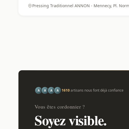
Pressing Traditionnel ANNON - Mennecy, Pl. No
1610
artisans nous font déjà confiance
A
A
A
A
Vous êtes cordonnier ?
Soyez visible.