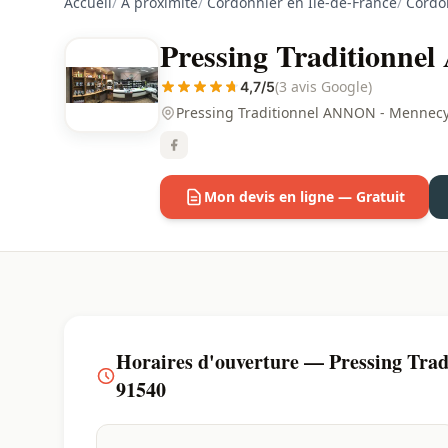
Accueil
/
À proximité
/
Cordonnier en Ile-de-France
/
Cordo
Pressing Traditionne
(3 avis Google)
4,7/5
Pressing Traditionnel ANNON - Mennecy
Mon devis en ligne — Gratuit
Horaires d'ouverture — Pressing Tra
91540