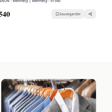
ANNON - Mennecy | Mennecy - 91540
540
Sauvegarder