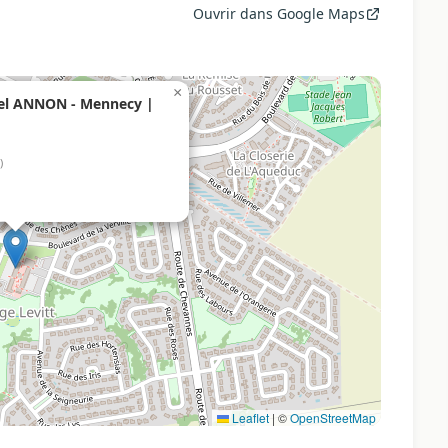
Ouvrir dans Google Maps
×
nel ANNON - Mennecy |
)
Leaflet
|
©
OpenStreetMap