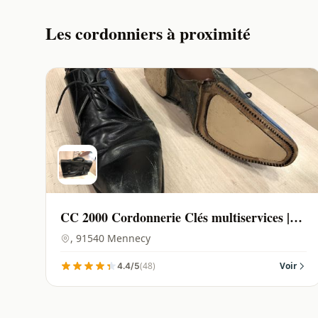
Les cordonniers à proximité
CC 2000 Cordonnerie Clés multiservices |
Mennecy - 91540
, 91540 Mennecy
(48)
Voir
4.4/5