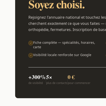
Soyez choisi.
Rejoignez l'annuaire national et touchez les
cherchent
exactement
ce que vous faites — 
orthopédie, fermetures. Inscription de bas
Fiche complète — spécialités, horaires,
carte
Visibilité locale renforcée sur Google
+300%
5×
0 €
de visibilité
plus de contacts
pour commencer