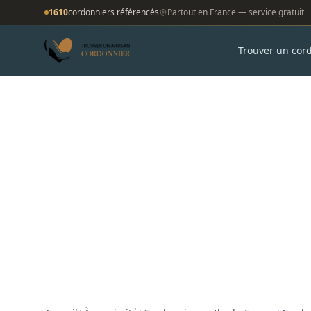
1610
cordonniers référencés
Partout en France — service gratuit
Trouver un cor