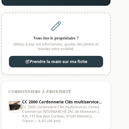
Vous êtes le propriétaire ?
Mettez à jour vos informations, ajoutez des photos et
boostez votre visibilité.
Prendre la main sur ma fiche
CORDONNIERS À PROXIMITÉ
CC 2000 Cordonnerie Clés multiservices
CC 2000 Cordonnerie Clés multiservices, Centre
| Mennecy - 91540
Commercial INTERMARCHÉ ZAC de Montvrain 2
R.N, 191 Rue Jean Cocteau, 91540 Mennecy,
France — 4.4/5 (48 avis)