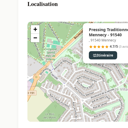
Localisation
+
Pressing Tradition
Mennecy - 91540
−
, 91540 Mennecy
4.7/5
(3 avis
Itinéraire