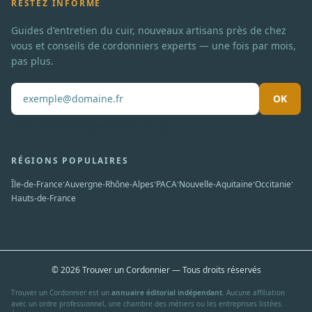
RESTEZ INFORMÉ
Guides d'entretien du cuir, nouveaux artisans près de chez
vous et conseils de cordonniers experts — une fois par mois,
pas plus.
OK
Pas de spam. Désabonnement en un clic.
RÉGIONS POPULAIRES
·
·
·
·
·
Île-de-France
Auvergne-Rhône-Alpes
PACA
Nouvelle-Aquitaine
Occitanie
Hauts-de-France
© 2026 Trouver un Cordonnier — Tous droits réservés
Trouver un Cordonnier est un
annuaire éditorial indépendant
. Aucune affiliation
avec un ordre professionnel, une chambre des métiers ou les entreprises listées.