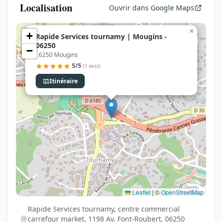
Localisation
Ouvrir dans Google Maps
×
+
Rapide Services tournamy | Mougins -
06250
−
, 6250 Mougins
5/5
(1 avis)
Itinéraire
Leaflet
|
©
OpenStreetMap
Rapide Services tournamy, centre commercial
carrefour market, 1198 Av. Font-Roubert, 06250