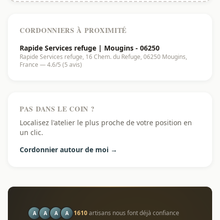
CORDONNIERS À PROXIMITÉ
Rapide Services refuge | Mougins - 06250
Rapide Services refuge, 16 Chem. du Refuge, 06250 Mougins,
France — 4.6/5 (5 avis)
PAS DANS LE COIN ?
Localisez l'atelier le plus proche de votre position en
un clic.
Cordonnier autour de moi →
1610
artisans nous font déjà confiance
A
A
A
A