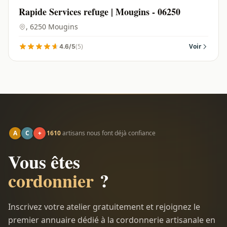
Rapide Services refuge | Mougins - 06250
, 6250 Mougins
(5)
Voir
4.6/5
A
C
+
1610
artisans nous font déjà confiance
Vous êtes
cordonnier
?
Inscrivez votre atelier gratuitement et rejoignez le
premier annuaire dédié à la cordonnerie artisanale en