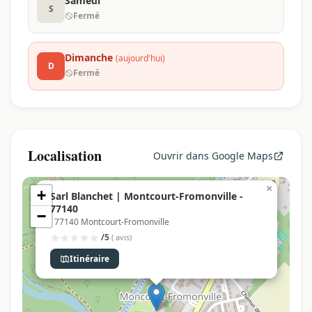
Samedi
S
Fermé
Dimanche
(aujourd'hui)
D
Fermé
Localisation
Ouvrir dans Google Maps
×
+
Sarl Blanchet | Montcourt-Fromonville -
77140
−
, 77140 Montcourt-Fromonville
/5
( avis)
Itinéraire