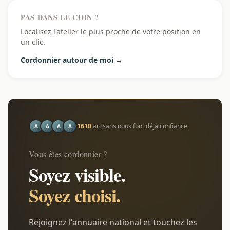
PAS DANS LE COIN ?
Localisez l'atelier le plus proche de votre position en
un clic.
Cordonnier autour de moi →
1610
artisans nous font déjà confiance
A
A
A
A
Vous êtes cordonnier ?
Soyez visible.
Soyez choisi.
Rejoignez l'annuaire national et touchez les