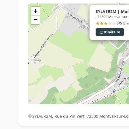
+
SYLVER2M | Mont
, 72500 Montval-sur-
−
3/5
(2 a
Itinéraire
SYLVER2M, Rue du Pin Vert, 72500 Montval-sur-Loi