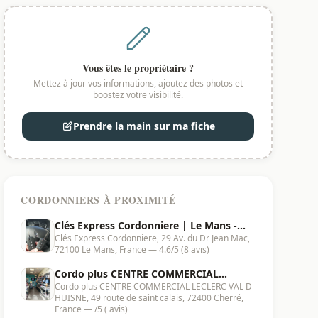
Vous êtes le propriétaire ?
Mettez à jour vos informations, ajoutez des photos et
boostez votre visibilité.
Prendre la main sur ma fiche
CORDONNIERS À PROXIMITÉ
Clés Express Cordonniere | Le Mans -
Clés Express Cordonniere, 29 Av. du Dr Jean Mac,
72100
72100 Le Mans, France — 4.6/5 (8 avis)
Cordo plus CENTRE COMMERCIAL
Cordo plus CENTRE COMMERCIAL LECLERC VAL D
LECLERC VAL D HUISNE | Cherré - 72400
HUISNE, 49 route de saint calais, 72400 Cherré,
France — /5 ( avis)