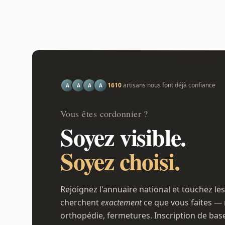
1610
artisans nous font déjà confiance
A
A
A
A
Vous êtes cordonnier ?
Soyez visible.
Soyez choisi.
Rejoignez l'annuaire national et touchez les
cherchent
exactement
ce que vous faites — 
orthopédie, fermetures. Inscription de bas