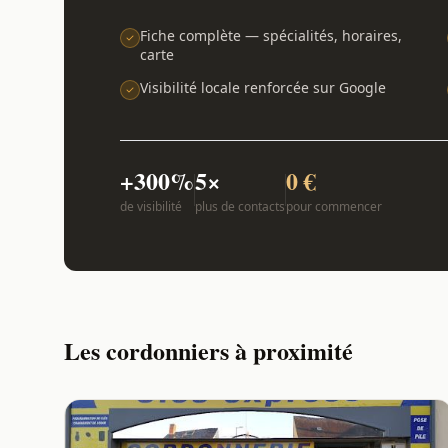
Fiche complète — spécialités, horaires,
carte
Visibilité locale renforcée sur Google
+300%
5×
0 €
de visibilité
plus de contacts
pour commencer
Les cordonniers à proximité