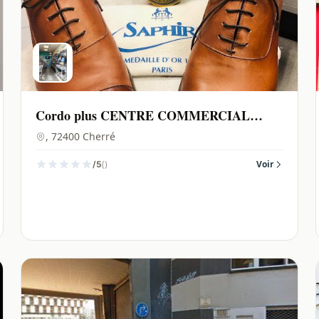
Cordo plus CENTRE COMMERCIAL
LECLERC VAL D HUISNE | Cherré -
, 72400 Cherré
72400
()
Voir
/5