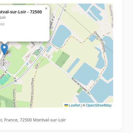
×
val-sur-Loir - 72500
Loir
vis)
Leaflet
|
©
OpenStreetMap
r, France, 72500 Montval-sur-Loir