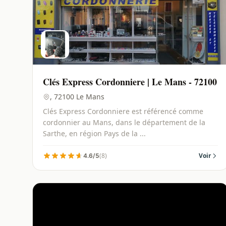
Clés Express Cordonniere | Le Mans - 72100
, 72100 Le Mans
Clés Express Cordonniere est référencé comme
cordonnier au Mans, dans le département de la
Sarthe, en région Pays de la ...
(8)
Voir
4.6/5