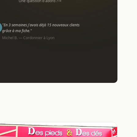
Une question d'abord ?
"En 3 semaines j'avais déjà 15 nouveaux clients
grâce à ma fiche."
Michel B. — Cordonnier à Lyon