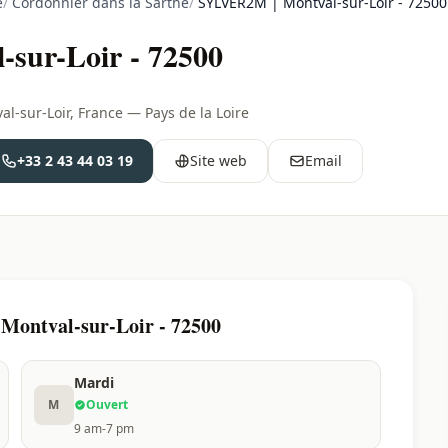
e
/
Cordonnier dans la Sarthe
/
SYLVER2M | Montval-sur-Loir - 72500
sur-Loir - 72500
l-sur-Loir, France — Pays de la Loire
+33 2 43 44 03 19
Site web
Email
Montval-sur-Loir - 72500
Mardi
M
Ouvert
9 am-7 pm