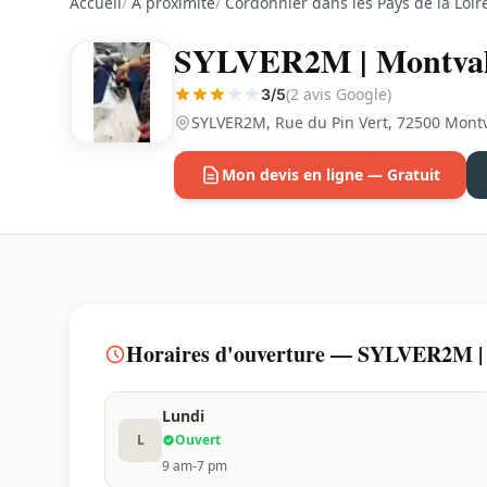
Accueil
/
À proximité
/
Cordonnier dans les Pays de la Loir
SYLVER2M | Montval-
(2 avis Google)
3/5
SYLVER2M, Rue du Pin Vert, 72500 Montva
Mon devis en ligne — Gratuit
Horaires d'ouverture — SYLVER2M | 
Lundi
L
Ouvert
9 am-7 pm