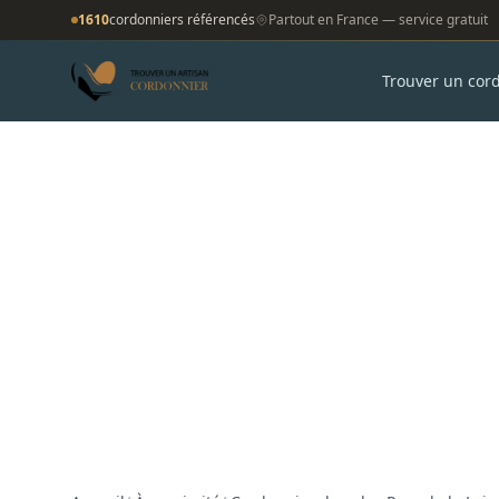
1610
cordonniers référencés
Partout en France — service gratuit
Trouver un cor