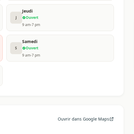
Jeudi
J
Ouvert
9 am-7 pm
Samedi
S
Ouvert
9 am-7 pm
Ouvrir dans Google Maps