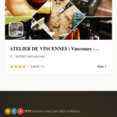
ATELIER DE VINCENNES | Vincennes -
94300
, 94300 Vincennes
(16)
Voir
3.6/5
A
C
+
1610
artisans nous font déjà confiance