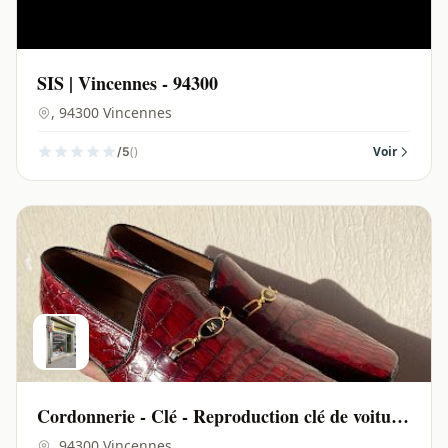
SIS | Vincennes - 94300
, 94300 Vincennes
()
Voir
/5
Cordonnerie - Clé - Reproduction clé de voiture
- Serrurerie Vincennes | Vincennes - 94300
, 94300 Vincennes