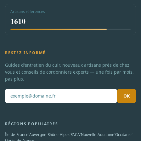
Artisans référencés
1610
RESTEZ INFORMÉ
Guides d'entretien du cuir, nouveaux artisans près de chez
vous et conseils de cordonniers experts — une fois par mois,
pas plus.
OK
Pas de spam. Désabonnement en un clic.
RÉGIONS POPULAIRES
·
·
·
·
·
Île-de-France
Auvergne-Rhône-Alpes
PACA
Nouvelle-Aquitaine
Occitanie
Hauts-de-France