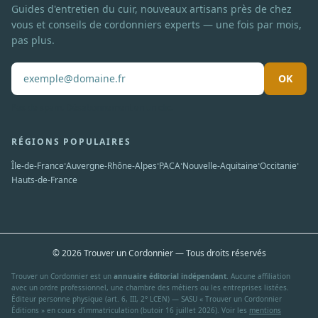
Guides d'entretien du cuir, nouveaux artisans près de chez
vous et conseils de cordonniers experts — une fois par mois,
pas plus.
OK
Pas de spam. Désabonnement en un clic.
RÉGIONS POPULAIRES
·
·
·
·
·
Île-de-France
Auvergne-Rhône-Alpes
PACA
Nouvelle-Aquitaine
Occitanie
Hauts-de-France
© 2026 Trouver un Cordonnier — Tous droits réservés
Trouver un Cordonnier est un
annuaire éditorial indépendant
. Aucune affiliation
avec un ordre professionnel, une chambre des métiers ou les entreprises listées.
Éditeur personne physique (art. 6, III, 2° LCEN) — SASU « Trouver un Cordonnier
Éditions » en cours d'immatriculation (butoir 16 juillet 2026). Voir les
mentions