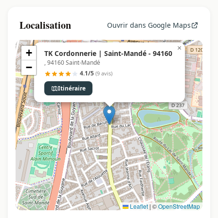
Localisation
Ouvrir dans Google Maps
×
+
TK Cordonnerie | Saint-Mandé - 94160
, 94160 Saint-Mandé
−
4.1/5
(9 avis)
Itinéraire
Leaflet
|
©
OpenStreetMap