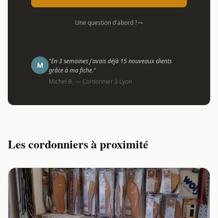
Une question d'abord ?
"En 3 semaines j'avais déjà 15 nouveaux clients
M
grâce à ma fiche."
Michel B. — Cordonnier à Lyon
Les cordonniers à proximité