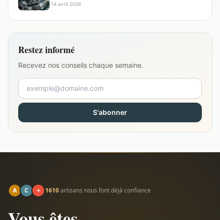
·
14 avril 2026
Restez informé
Recevez nos conseils chaque semaine.
S'abonner
A
C
+
1610
artisans nous font déjà confiance
Vous êtes