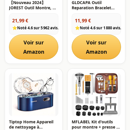
【Nouveau 2024】
GLDCAPA Outil
JOREST Outil Montre, Kit
Reparation Bracelet
Changement Pile
Montre, Outil de
Montre, Ouvre Boitier,
Dimensionnement de
21,99 €
11,99 €
DéMonte Chasse
Bracelet de Montre,
⭐
⭐
Noté 4.6 sur 5 962 avis.
Noté 4.6 sur 1 880 avis.
Goupille, Outillage
Remplacement de
RéParation Horloger,
Goupilles de Montre,
Tournevis horlogerie,
Marteau de Montre,
Voir sur
Voir sur
Enleve Maillon Bracelet
Goupilles de
Poinçonnage (Noir)
Amazon
Amazon
Tiptop Home Appareil
MFLABEL Kit d'outils
de nettoyage à
pour montre + presse à