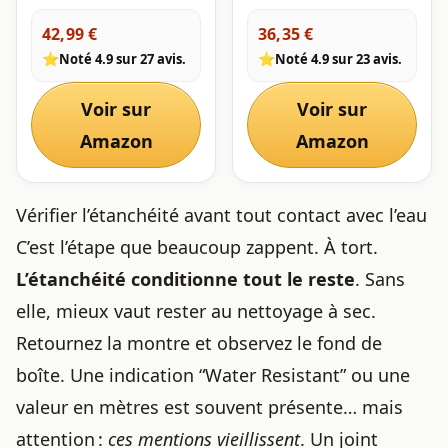
ultrasons pour lunettes,
montres, 162 pièces,
450 ml, avec 4 réglages
outil de réparation
42,99 €
36,35 €
de temps 45 kHz,
d'horloger, outil
⭐
⭐
Noté 4.9 sur 27 avis.
Noté 4.9 sur 23 avis.
nettoyeur à ultrasons
d'horlogerie, outil de
professionnel pour
verrouillage de montre,
bijoux, lunettes,
outil d'insertion,
Voir sur
Voir sur
montres, argent,
changement de pile
bagues, colliers, rasi
Amazon
Amazon
Vérifier l’étanchéité avant tout contact avec l’eau
C’est l’étape que beaucoup zappent. À tort.
L’étanchéité conditionne tout le reste
. Sans
elle, mieux vaut rester au nettoyage à sec.
Retournez la montre et observez le fond de
boîte. Une indication “Water Resistant” ou une
valeur en mètres est souvent présente… mais
attention :
ces mentions vieillissent
. Un joint