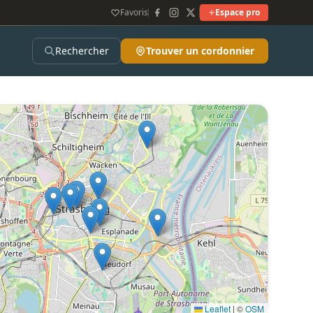
Favoris
Espace pro
Rechercher
Trouver un cordonnier
Leaflet
|
©
OSM