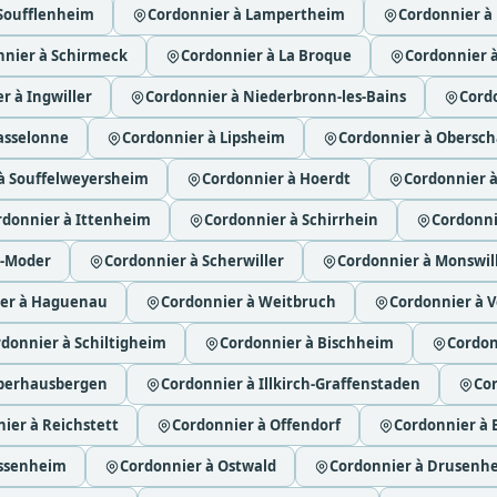
Soufflenheim
Cordonnier à Lampertheim
Cordonnier à
nnier à Schirmeck
Cordonnier à La Broque
Cordonnier 
r à Ingwiller
Cordonnier à Niederbronn-les-Bains
Cord
asselonne
Cordonnier à Lipsheim
Cordonnier à Obersch
à Souffelweyersheim
Cordonnier à Hoerdt
Cordonnier 
rdonnier à Ittenheim
Cordonnier à Schirrhein
Cordonni
r-Moder
Cordonnier à Scherwiller
Cordonnier à Monswil
er à Haguenau
Cordonnier à Weitbruch
Cordonnier à 
donnier à Schiltigheim
Cordonnier à Bischheim
Cordon
Oberhausbergen
Cordonnier à Illkirch-Graffenstaden
Co
ier à Reichstett
Cordonnier à Offendorf
Cordonnier à 
essenheim
Cordonnier à Ostwald
Cordonnier à Drusenh