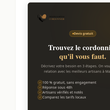
Devis gratuit
Trouvez le cordonn
qu'il vous faut.
Décrivez votre besoin en 3 étapes. On vo
relation avec les meilleurs artisans à Ma
100 % gratuit, sans engagement
Réponse sous 48h
Artisans vérifiés et notés
Comparez les tarifs locaux