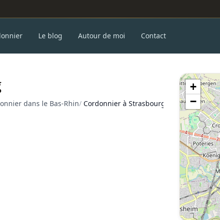
donnier
Le blog
Autour de moi
Contact
g
+
−
onnier dans le Bas-Rhin
/
Cordonnier à Strasbourg