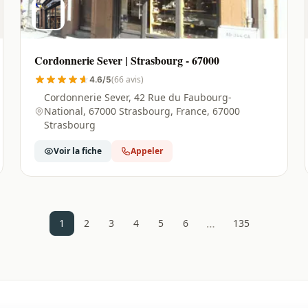
Cordonnerie Sever | Strasbourg - 67000
(66 avis)
4.6/5
Cordonnerie Sever, 42 Rue du Faubourg-
National, 67000 Strasbourg, France, 67000
Strasbourg
Voir la fiche
Appeler
…
1
2
3
4
5
6
135