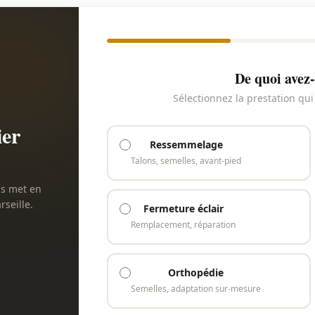
De quoi avez-
Sélectionnez la prestation qu
ier
Ressemmelage
Talons, semelles, avant-pied
us met en
rseille.
Fermeture éclair
Remplacement, réparation
Orthopédie
Semelles, adaptation sur-mesure