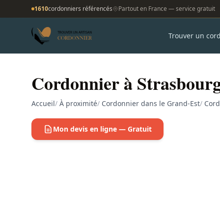
1610
cordonniers référencés
Partout en France — service gratuit
Trouver un cor
Cordonnier à Strasbour
Accueil
/
À proximité
/
Cordonnier dans le Grand-Est
/
Cord
Mon devis en ligne — Gratuit