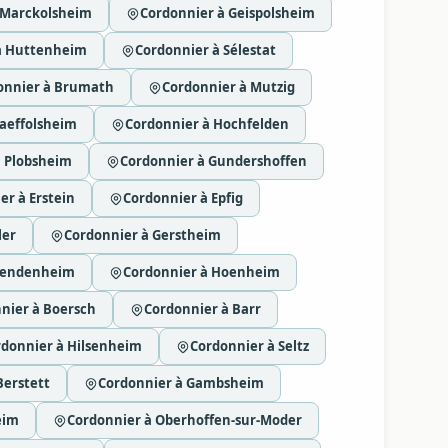
 Marckolsheim
Cordonnier à Geispolsheim
à Huttenheim
Cordonnier à Sélestat
onnier à Brumath
Cordonnier à Mutzig
aeffolsheim
Cordonnier à Hochfelden
à Plobsheim
Cordonnier à Gundershoffen
er à Erstein
Cordonnier à Epfig
ler
Cordonnier à Gerstheim
Vendenheim
Cordonnier à Hoenheim
nier à Boersch
Cordonnier à Barr
rdonnier à Hilsenheim
Cordonnier à Seltz
Berstett
Cordonnier à Gambsheim
eim
Cordonnier à Oberhoffen-sur-Moder