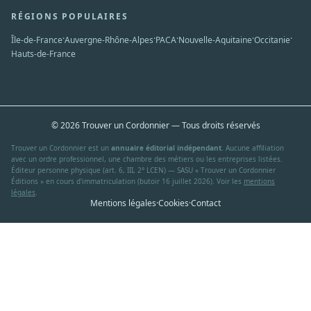
RÉGIONS POPULAIRES
·
·
·
·
·
Île-de-France
Auvergne-Rhône-Alpes
PACA
Nouvelle-Aquitaine
Occitanie
Hauts-de-France
© 2026 Trouver un Cordonnier — Tous droits réservés
Trouver un Cordonnier est un
annuaire éditorial indépendant
. Aucune affiliation
avec un ordre professionnel, une chambre des métiers ou les entreprises listées.
Éditeur personne physique (art. 6, III, 2° LCEN) — SASU « Trouver un Cordonnier
Éditions » en cours d'immatriculation (butoir 16 juillet 2026). Voir les
mentions
légales
.
Mentions légales
·
Cookies
·
Contact