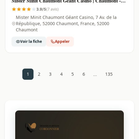
Mister Minit Chaumont Géant Casino | Chaumont -
52000
(7 avis)
3.9/5
Mister Minit Chaumont Géant Casino, 7 Av. de la
République, 52000 Chaumont, France, 52000
Chaumont
Voir la fiche
Appeler
…
1
2
3
4
5
6
135