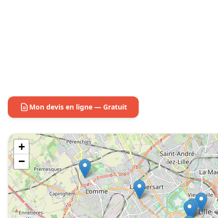
Mon devis en ligne — Gratuit
+
−