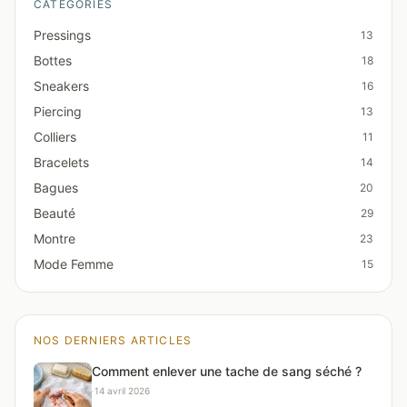
CATÉGORIES
Pressings
13
Bottes
18
Sneakers
16
Piercing
13
Colliers
11
Bracelets
14
Bagues
20
Beauté
29
Montre
23
Mode Femme
15
NOS DERNIERS ARTICLES
Comment enlever une tache de sang séché ?
·
14 avril 2026