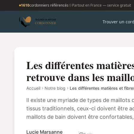
1610
cordonniers référencés
Partout en France — service gratuit
Trouver un cor
Les différentes matières
retrouve dans les maill
Accueil
Notre blog
Il existe une myriade de types de maillots
tissus traditionnels, ceux-ci doivent être a
maillots de bain doivent être confortable
confortablement et de sécher ...
Lucie Marsanne