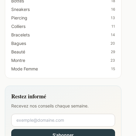
Bottes
18
Sneakers
16
Piercing
13
Colliers
11
Bracelets
14
Bagues
20
Beauté
29
Montre
23
Mode Femme
15
Restez informé
Recevez nos conseils chaque semaine.
S'abonner