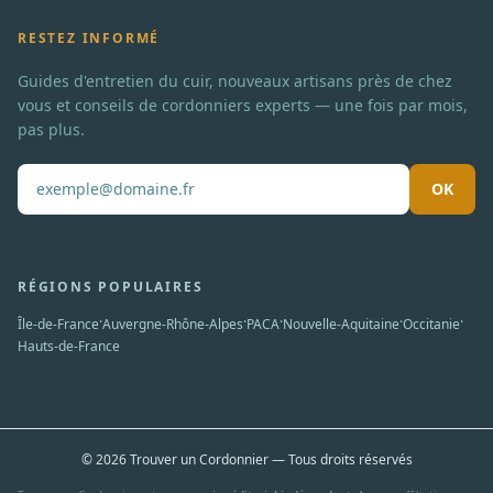
RESTEZ INFORMÉ
Guides d'entretien du cuir, nouveaux artisans près de chez
vous et conseils de cordonniers experts — une fois par mois,
pas plus.
OK
Pas de spam. Désabonnement en un clic.
RÉGIONS POPULAIRES
·
·
·
·
·
Île-de-France
Auvergne-Rhône-Alpes
PACA
Nouvelle-Aquitaine
Occitanie
Hauts-de-France
© 2026 Trouver un Cordonnier — Tous droits réservés