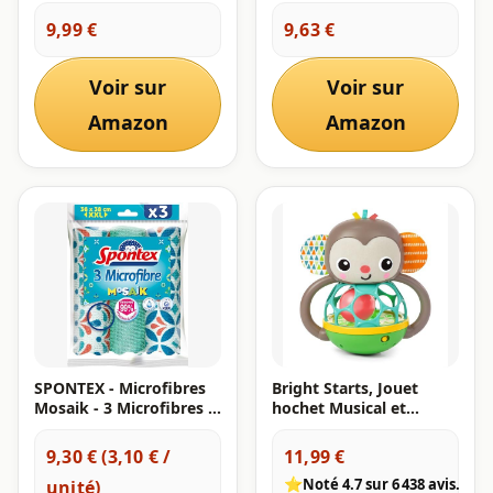
Oball Bundle - Grasp the
Oball de, s'illumine,
Day, Balle et Hochet, Set
Enfants de 3 Mois et +,
9,99 €
9,63 €
de 2 Jouets Sans BPA,
Zen Le zèbre
Unisexe, Nouveau-nés
et Plus
Voir sur
Voir sur
Amazon
Amazon
SPONTEX - Microfibres
Bright Starts, Jouet
Mosaik - 3 Microfibres -
hochet Musical et
Esthétiques
Lumineux Grab & Giggle
Monkey, avec Oball
9,30 € (3,10 € /
11,99 €
Attrape Facile, pour
⭐
Noté 4.7 sur 6 438 avis.
unité)
Enfants de 6 Mois et