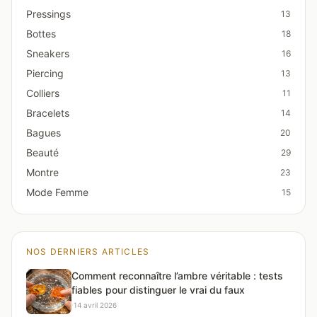
Pressings
13
Bottes
18
Sneakers
16
Piercing
13
Colliers
11
Bracelets
14
Bagues
20
Beauté
29
Montre
23
Mode Femme
15
NOS DERNIERS ARTICLES
Comment reconnaître l’ambre véritable : tests
fiables pour distinguer le vrai du faux
·
14 avril 2026