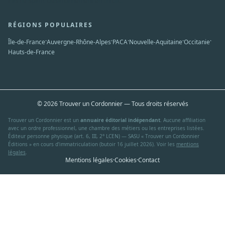
Pas de spam. Désabonnement en un clic.
RÉGIONS POPULAIRES
·
·
·
·
·
Île-de-France
Auvergne-Rhône-Alpes
PACA
Nouvelle-Aquitaine
Occitanie
Hauts-de-France
© 2026 Trouver un Cordonnier — Tous droits réservés
Trouver un Cordonnier est un
annuaire éditorial indépendant
. Aucune affiliation
avec un ordre professionnel, une chambre des métiers ou les entreprises listées.
Éditeur personne physique (art. 6, III, 2° LCEN) — SASU « Trouver un Cordonnier
Éditions » en cours d'immatriculation (butoir 16 juillet 2026). Voir les
mentions
légales
.
Mentions légales
·
Cookies
·
Contact