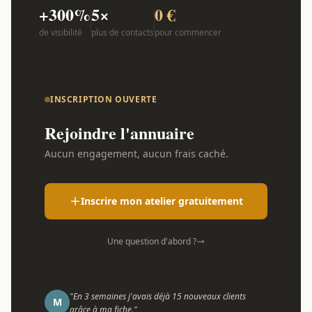
+300%
5×
0 €
de visibilité
plus de contacts
pour commencer
INSCRIPTION OUVERTE
Rejoindre l'annuaire
Aucun engagement, aucun frais caché.
Inscrire mon atelier gratuitement
Une question d'abord ?
"En 3 semaines j'avais déjà 15 nouveaux clients
M
grâce à ma fiche."