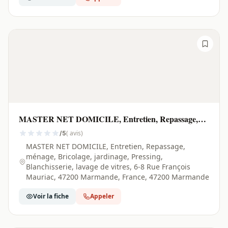
MASTER NET DOMICILE, Entretien, Repassage,
ménage, Bricolage, jardinage, Pressing, Blanchisserie,
( avis)
/5
lavage de vitres | Marmande - 47200
MASTER NET DOMICILE, Entretien, Repassage,
ménage, Bricolage, jardinage, Pressing,
Blanchisserie, lavage de vitres, 6-8 Rue François
Mauriac, 47200 Marmande, France, 47200 Marmande
Voir la fiche
Appeler