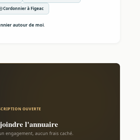
Cordonnier à Figeac
nnier autour de moi
.
SCRIPTION OUVERTE
joindre l'annuaire
n engagement, aucun frais caché.