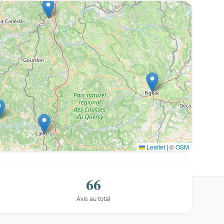
Leaflet
|
©
OSM
66
Avis au total