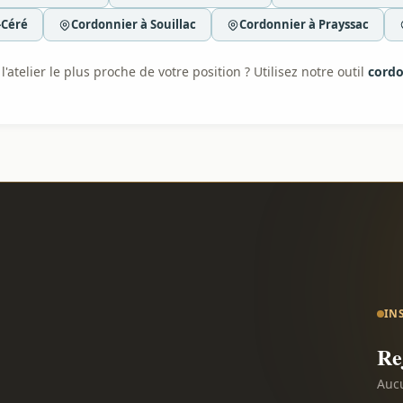
-Céré
Cordonnier à Souillac
Cordonnier à Prayssac
'atelier le plus proche de votre position ? Utilisez notre outil
cordo
IN
Re
Aucu