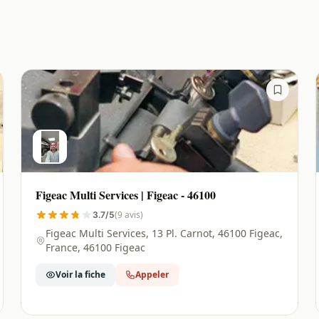
Figeac Multi Services | Figeac - 46100
(9 avis)
3.7/5
Figeac Multi Services, 13 Pl. Carnot, 46100 Figeac,
France, 46100 Figeac
Voir la fiche
Appeler