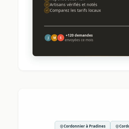
Artisans vérifiés et notés
Comparez les tarifs locaux
+120 demandes
J
M
S
envoyées ce mois
Cordonnier à Pradines
Cord