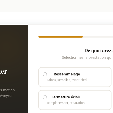
De quoi avez-
Sélectionnez la prestation qu
ier
Ressemmelage
Talons, semelles, avant-pied
us met en
'Aveyron.
Fermeture éclair
Remplacement, réparation