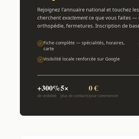
Rejoignez l'annuaire national et touchez les
cherchent
exactement
ce que vous faites — 
orthopédie, fermetures. Inscription de bas
Fiche complète — spécialités, horaires,
carte
Visibilité locale renforcée sur Google
+300%
5×
0 €
de visibilité
plus de contacts
pour commencer