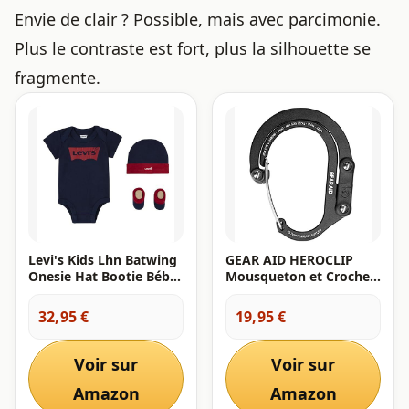
Envie de clair ? Possible, mais avec parcimonie.
Plus le contraste est fort, plus la silhouette se
fragmente.
Levi's Kids Lhn Batwing
GEAR AID HEROCLIP
Onesie Hat Bootie Bébé
Mousqueton et Crochet
Garçon Dress Blues 6-12
(Petit) pour Pochette,
Mois
Poussette, et Sac à Dos,
32,95 €
19,95 €
Noir
Voir sur
Voir sur
Amazon
Amazon