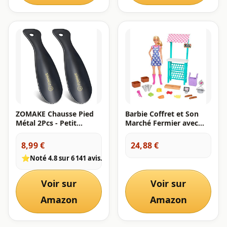
ZOMAKE Chausse Pied
Barbie Coffret et Son
Métal 2Pcs - Petit
Marché Fermier avec
Chausse-pieds Enfant
Poupée Blonde, Stand
Chausse Pieds Court
de Marché, et 5
8,99 €
24,88 €
Metal pour Convient à
Accessoires, Jouet
⭐
Noté 4.8 sur 6 141 avis.
Toutes Les Tailles de
Enfant, Dès 3 Ans,
Pieds,19cm Chaussé
HCN22
Pied Facile à Utiliser(2
Voir sur
Voir sur
Pièces Noir)
Amazon
Amazon