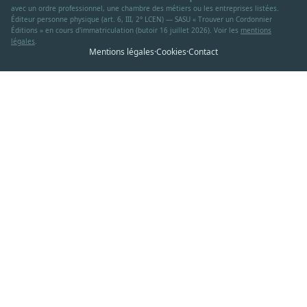
avec un ordre professionnel, une chambre des métiers ou les entreprises listées.
Éditeur personne physique (art. 6, III, 2° LCEN) — SASU « Trouver un Cordonnier
Éditions » en cours d'immatriculation (butoir 16 juillet 2026). Voir les
mentions
légales
.
Mentions légales
·
Cookies
·
Contact