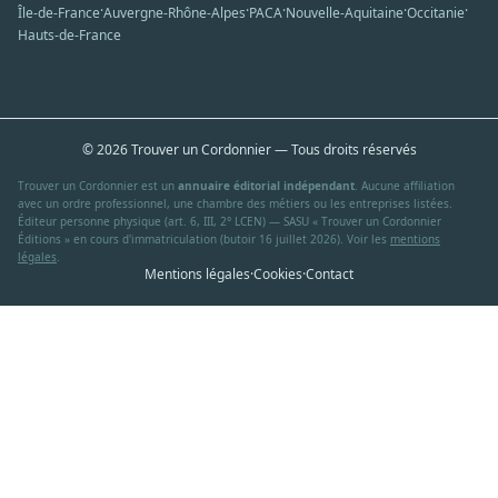
·
·
·
·
·
Île-de-France
Auvergne-Rhône-Alpes
PACA
Nouvelle-Aquitaine
Occitanie
Hauts-de-France
© 2026 Trouver un Cordonnier — Tous droits réservés
Trouver un Cordonnier est un
annuaire éditorial indépendant
. Aucune affiliation
avec un ordre professionnel, une chambre des métiers ou les entreprises listées.
Éditeur personne physique (art. 6, III, 2° LCEN) — SASU « Trouver un Cordonnier
Éditions » en cours d'immatriculation (butoir 16 juillet 2026). Voir les
mentions
légales
.
Mentions légales
·
Cookies
·
Contact