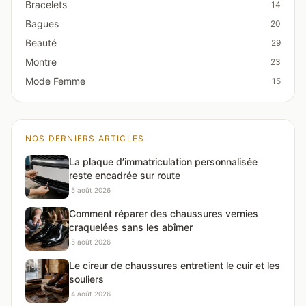
Bracelets
14
Bagues
20
Beauté
29
Montre
23
Mode Femme
15
NOS DERNIERS ARTICLES
La plaque d’immatriculation personnalisée
reste encadrée sur route
·
5 août 2026
Comment réparer des chaussures vernies
craquelées sans les abîmer
·
5 août 2026
Le cireur de chaussures entretient le cuir et les
souliers
·
4 août 2026