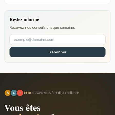
Restez informé
Recevez nos conseils chaque semaine.
S'abonner
A
C
+
1610
artisans nous font déjà confiance
Vous êtes