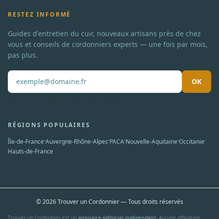
RESTEZ INFORMÉ
Guides d'entretien du cuir, nouveaux artisans près de chez
vous et conseils de cordonniers experts — une fois par mois,
pas plus.
OK
Pas de spam. Désabonnement en un clic.
RÉGIONS POPULAIRES
·
·
·
·
·
Île-de-France
Auvergne-Rhône-Alpes
PACA
Nouvelle-Aquitaine
Occitanie
Hauts-de-France
© 2026 Trouver un Cordonnier — Tous droits réservés
Trouver un Cordonnier est un
annuaire éditorial indépendant
. Aucune affiliation