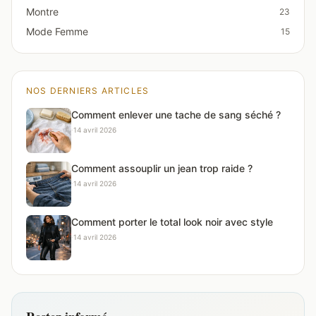
Montre
23
Mode Femme
15
NOS DERNIERS ARTICLES
Comment enlever une tache de sang séché ?
·
14 avril 2026
Comment assouplir un jean trop raide ?
·
14 avril 2026
Comment porter le total look noir avec style
·
14 avril 2026