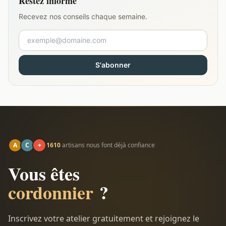
Restez informé
Recevez nos conseils chaque semaine.
S'abonner
A
C
+
1610
artisans nous font déjà confiance
Vous êtes
cordonnier
?
Inscrivez votre atelier gratuitement et rejoignez le