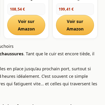
Lot de 6 paires
paires de chaussures)
d'embauchoirs en
Large / 10.05 à 11.05 2
108,54 €
199,41 €
cèdre Taille XXL
paires, Full Toe
Voir sur
Voir sur
Amazon
Amazon
uchoirs
s chaussures
. Tant que le cuir est encore tiède, il
les en place jusqu’au prochain port, surtout si
4 heures idéalement. C’est souvent ce simple
es qui fatiguent vite… et celles qui traversent les