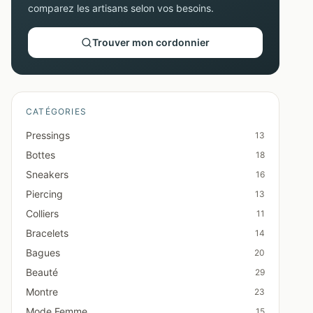
comparez les artisans selon vos besoins.
Trouver mon cordonnier
CATÉGORIES
Pressings
13
Bottes
18
Sneakers
16
Piercing
13
Colliers
11
Bracelets
14
Bagues
20
Beauté
29
Montre
23
Mode Femme
15