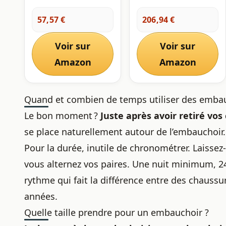
Paquet de 2 (XX-Large)
de cèdre, 6,5 à 14
tailles, embauchoirs
57,57 €
206,94 €
pour hommes,
baskets, bottes,
Couleur bois d'origine,
Voir sur
Voir sur
Small (Fits Shoe Sizes
Amazon
6.5 - 8.5)
Amazon
Quand et combien de temps utiliser des emba
Le bon moment ?
Juste après avoir retiré vo
se place naturellement autour de l’embauchoir.
Pour la durée, inutile de chronométrer. Laissez-
vous alternez vos paires. Une nuit minimum, 2
rythme qui fait la différence entre des chaussur
années.
Quelle taille prendre pour un embauchoir ?