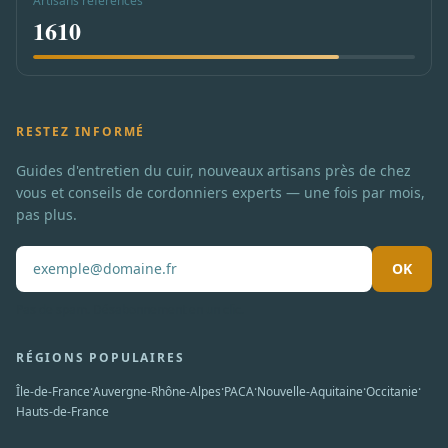
Artisans référencés
1610
RESTEZ INFORMÉ
Guides d'entretien du cuir, nouveaux artisans près de chez
vous et conseils de cordonniers experts — une fois par mois,
pas plus.
OK
Pas de spam. Désabonnement en un clic.
RÉGIONS POPULAIRES
·
·
·
·
·
Île-de-France
Auvergne-Rhône-Alpes
PACA
Nouvelle-Aquitaine
Occitanie
Hauts-de-France