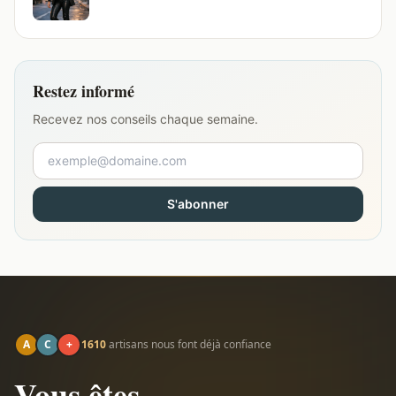
Restez informé
Recevez nos conseils chaque semaine.
S'abonner
A
C
+
1610
artisans nous font déjà confiance
Vous êtes