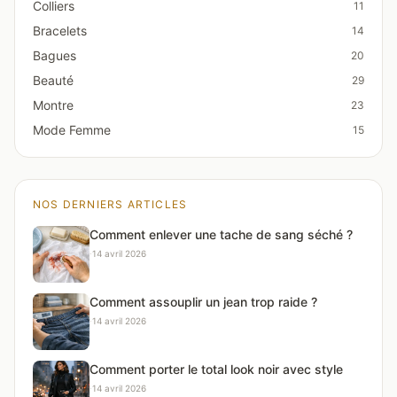
Colliers
11
Bracelets
14
Bagues
20
Beauté
29
Montre
23
Mode Femme
15
NOS DERNIERS ARTICLES
Comment enlever une tache de sang séché ?
·
14 avril 2026
Comment assouplir un jean trop raide ?
·
14 avril 2026
Comment porter le total look noir avec style
·
14 avril 2026