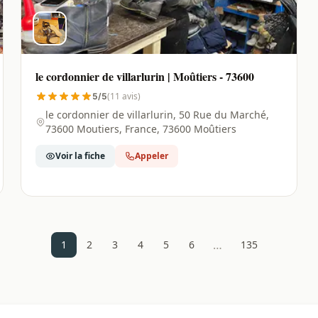
le cordonnier de villarlurin | Moûtiers - 73600
(11 avis)
5/5
le cordonnier de villarlurin, 50 Rue du Marché,
73600 Moutiers, France, 73600 Moûtiers
Voir la fiche
Appeler
…
1
2
3
4
5
6
135