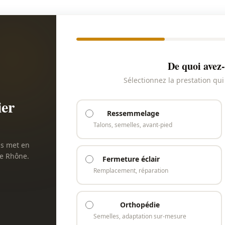
De quoi avez-
Sélectionnez la prestation qu
ier
Ressemmelage
Talons, semelles, avant-pied
us met en
le Rhône.
Fermeture éclair
Remplacement, réparation
Orthopédie
Semelles, adaptation sur-mesure