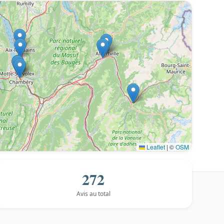
Leaflet
|
©
OSM
272
Avis au total