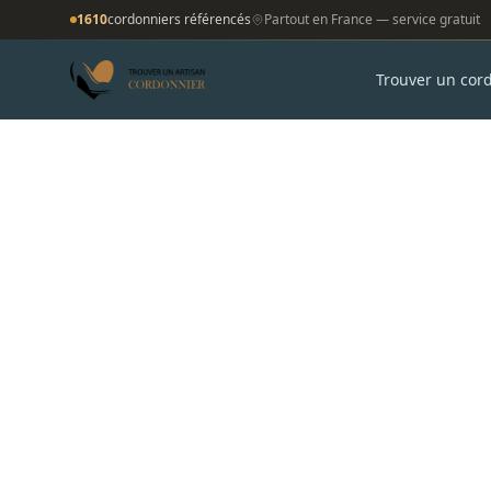
1610
cordonniers référencés
Partout en France — service gratuit
Trouver un cor