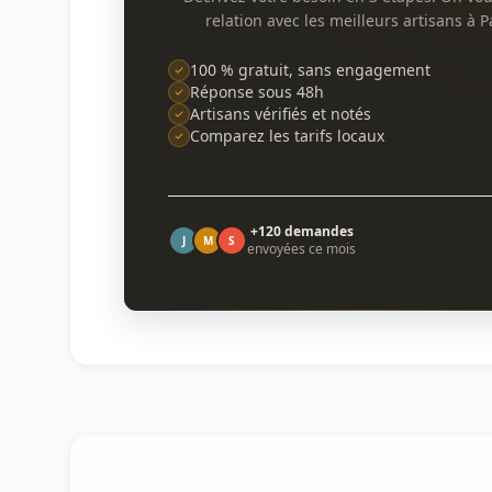
relation avec les meilleurs artisans à Pa
100 % gratuit, sans engagement
Réponse sous 48h
Artisans vérifiés et notés
Comparez les tarifs locaux
+120 demandes
J
M
S
envoyées ce mois