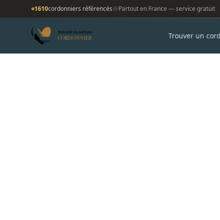
1610
cordonniers référencés
Partout en France — service gratuit
Trouver un cor