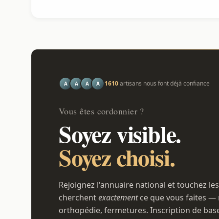
1610
artisans nous font déjà confiance
A
A
A
A
Vous êtes cordonnier ?
Soyez visible.
Soyez choisi.
Rejoignez l'annuaire national et touchez les
cherchent
exactement
ce que vous faites — 
orthopédie, fermetures. Inscription de bas