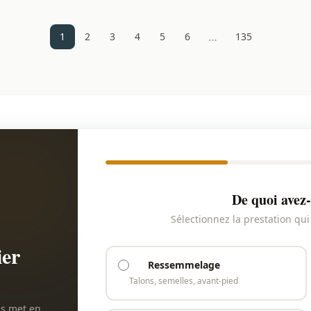
…
1
2
3
4
5
6
135
De quoi avez-
Sélectionnez la prestation qu
ier
Ressemmelage
Talons, semelles, avant-pied
us met en