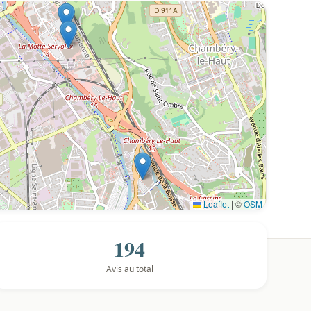
Leaflet
|
©
OSM
194
Avis au total