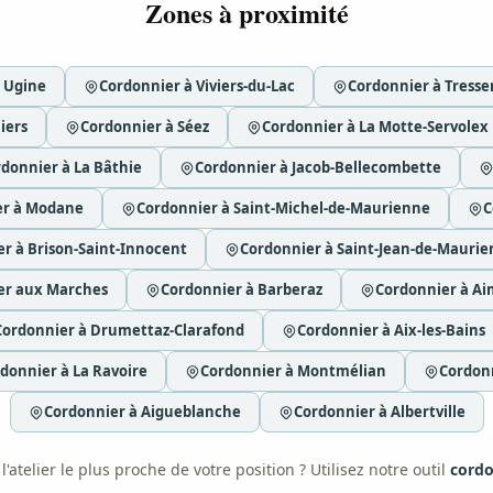
Zones à proximité
 Ugine
Cordonnier à Viviers-du-Lac
Cordonnier à Tresse
iers
Cordonnier à Séez
Cordonnier à La Motte-Servolex
donnier à La Bâthie
Cordonnier à Jacob-Bellecombette
er à Modane
Cordonnier à Saint-Michel-de-Maurienne
C
r à Brison-Saint-Innocent
Cordonnier à Saint-Jean-de-Mauri
er aux Marches
Cordonnier à Barberaz
Cordonnier à A
Cordonnier à Drumettaz-Clarafond
Cordonnier à Aix-les-Bains
donnier à La Ravoire
Cordonnier à Montmélian
Cordonn
Cordonnier à Aigueblanche
Cordonnier à Albertville
'atelier le plus proche de votre position ? Utilisez notre outil
cordo