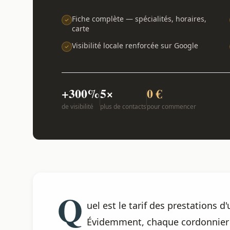
Fiche complète — spécialités, horaires,
carte
Visibilité locale renforcée sur Google
+300%
5×
0 €
de visibilité
plus de contacts
pour commencer
Q
uel est le tarif des prestations 
Évidemment, chaque cordonnier pr