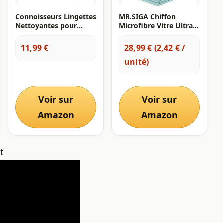
Connoisseurs Lingettes
MR.SIGA Chiffon
Nettoyantes pour
Microfibre Vitre Ultra
Bijoux - Chiffon Polish
Fine pour Verre,
pour Argent Or
Chiffon Vitre sans
11,99 €
28,99 € (2,42 € /
Argenterie - Pour
Trace Lavable à
unité)
Brillance - 25 Lingettes
Machine, Lot de 12,
Sèches non Toxiques
Dimensions 35 x 40 cm
Voir sur
Voir sur
Amazon
Amazon
t