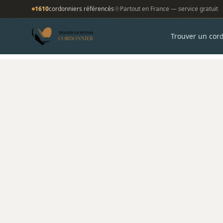
1610
cordonniers référencés
Partout en France — service gratuit
Trouver un cor