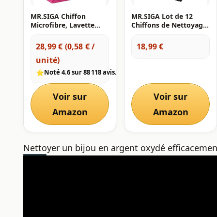
MR.SIGA Chiffon
MR.SIGA Lot de 12
Microfibre, Lavette
Chiffons de Nettoyage,
Microfibre Serviette
Serviettes en
Tout Usage, Lot de 50,
Microfibre Tout Usage,
28,99 € (0,58 € /
18,99 €
Taille 30 x 30 cm
Torchon de Nettoyage,
unité)
Taille 32 x 32 cm, Noir
⭐
Noté 4.6 sur 88 118 avis.
Voir sur
Voir sur
Amazon
Amazon
Nettoyer un bijou en argent oxydé efficacemen