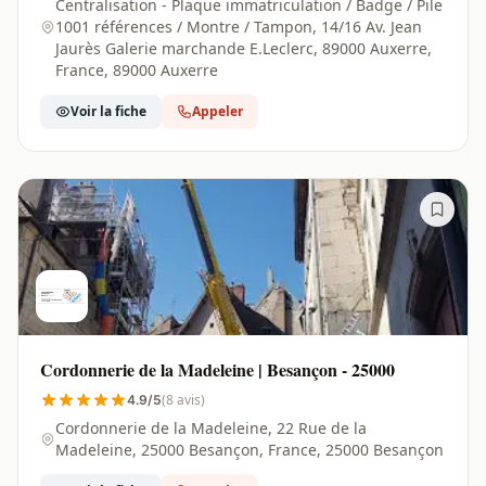
Auxerre - 89000
Centralisation - Plaque immatriculation / Badge / Pile
1001 références / Montre / Tampon, 14/16 Av. Jean
Jaurès Galerie marchande E.Leclerc, 89000 Auxerre,
France, 89000 Auxerre
Voir la fiche
Appeler
Cordonnerie de la Madeleine | Besançon - 25000
(8 avis)
4.9/5
Cordonnerie de la Madeleine, 22 Rue de la
Madeleine, 25000 Besançon, France, 25000 Besançon