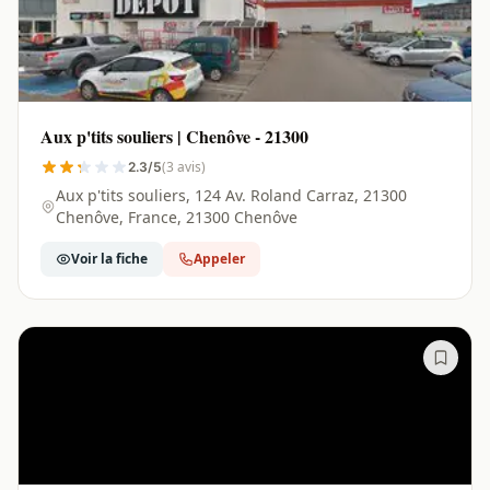
Aux p'tits souliers | Chenôve - 21300
(3 avis)
2.3/5
Aux p'tits souliers, 124 Av. Roland Carraz, 21300
Chenôve, France, 21300 Chenôve
Voir la fiche
Appeler