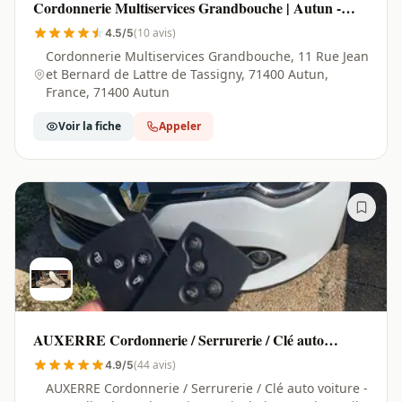
Cordonnerie Multiservices Grandbouche | Autun -
71400
(10 avis)
4.5/5
Cordonnerie Multiservices Grandbouche, 11 Rue Jean
et Bernard de Lattre de Tassigny, 71400 Autun,
France, 71400 Autun
Voir la fiche
Appeler
AUXERRE Cordonnerie / Serrurerie / Clé auto
voiture - Centralisation - Plaque immatriculation /
(44 avis)
4.9/5
Badge / Pile 1001 références / Montre / Tampon |
AUXERRE Cordonnerie / Serrurerie / Clé auto voiture -