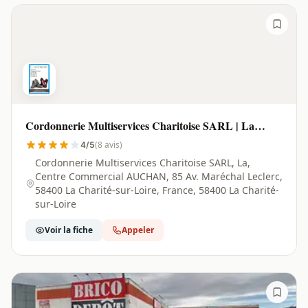
Cordonnerie Multiservices Charitoise SARL | La
Charité-sur-Loire - 58400
(8 avis)
4/5
Cordonnerie Multiservices Charitoise SARL, La,
Centre Commercial AUCHAN, 85 Av. Maréchal Leclerc,
58400 La Charité-sur-Loire, France, 58400 La Charité-
sur-Loire
Voir la fiche
Appeler