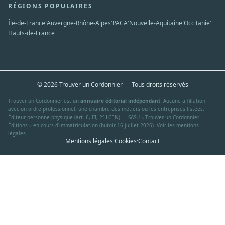
RÉGIONS POPULAIRES
·
·
·
·
·
Île-de-France
Auvergne-Rhône-Alpes
PACA
Nouvelle-Aquitaine
Occitanie
Hauts-de-France
© 2026 Trouver un Cordonnier — Tous droits réservés
Trouver un Cordonnier est un
annuaire éditorial indépendant
. Aucune affiliation
avec un ordre professionnel, une chambre des métiers ou les entreprises listées.
Éditeur personne physique (art. 6, III, 2° LCEN) — SASU « Trouver un Cordonnier
Éditions » en cours d'immatriculation (butoir 16 juillet 2026). Voir les
mentions
légales
.
Mentions légales
·
Cookies
·
Contact