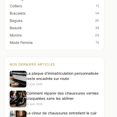
Colliers
11
Bracelets
14
Bagues
20
Beauté
29
Montre
23
Mode Femme
15
NOS DERNIERS ARTICLES
La plaque d’immatriculation personnalisée
reste encadrée sur route
·
5 août 2026
Comment réparer des chaussures vernies
craquelées sans les abîmer
·
5 août 2026
Le cireur de chaussures entretient le cuir