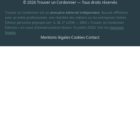
© 2026 Trouver un Cordonnier — Tous droits réservés
Trouver un Cordonnier est un
annuaire éditorial indépendant
. Aucune affiliation
avec un ordre professionnel, une chambre des métiers ou les entreprises listées.
Éditeur personne physique (art. 6, III, 2° LCEN) — SASU « Trouver un Cordonnier
Éditions » en cours d'immatriculation (butoir 16 juillet 2026). Voir les
mentions
légales
.
Mentions légales
·
Cookies
·
Contact