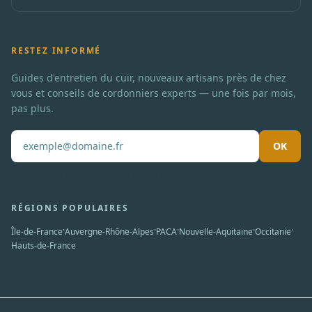
RESTEZ INFORMÉ
Guides d'entretien du cuir, nouveaux artisans près de chez
vous et conseils de cordonniers experts — une fois par mois,
pas plus.
OK
Pas de spam. Désabonnement en un clic.
RÉGIONS POPULAIRES
·
·
·
·
·
Île-de-France
Auvergne-Rhône-Alpes
PACA
Nouvelle-Aquitaine
Occitanie
Hauts-de-France