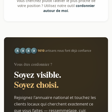
Vous cherchez plutôt l'atelier le plus proche de
votre position ? Utilisez notre outil
cordonnier
autour de moi
.
1610
artisans nous font déjà confiance
A
A
A
A
Vous êtes cordonnier ?
Soyez visible.
Soyez choisi.
Rejoignez l'annuaire national et touchez les
clients locaux qui cherchent
exactement
ce
que vous faites — ressemmelage, cuir,