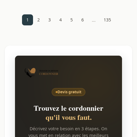
…
1
2
3
4
5
6
135
Devis gratuit
Trouvez le cordonnier
qu'il vous faut.
Décrivez votre besoin en 3 étapes. On
vous met en relation avec les meilleurs