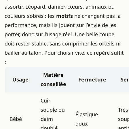
assortir. Léopard, damier, cœurs, animaux ou
couleurs sobres : les
motifs
ne changent pas la
performance, mais ils jouent sur l’envie de les
porter, donc sur l’usage réel. Une belle coupe
doit rester stable, sans comprimer les orteils ni
bailler au talon. Pour choisir vite, ce repère suffit
:
Matière
Usage
Fermeture
Se
conseillée
Cuir
souple ou
Très
Élastique
Bébé
daim
soup
doux
doublé
anti