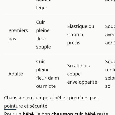
léger
Cuir
Élastique ou
Sou
Premiers
pleine
scratch
avec
pas
fleur
précis
adh
souple
Cuir
Soup
Scratch ou
pleine
renf
Adulte
coupe
fleur, daim
selo
enveloppante
ou mixte
sol
Chausson en cuir pour bébé : premiers pas,
pointure et sécurité
Pour un
bébé
, le bon
chausson cuir bébé
reste