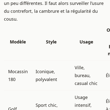
un peu différentes. Il faut alors surveiller l’usure
du contrefort, la cambrure et la régularité du
cousu.
O
Modèle
Style
Usage
Ville,
Mocassin
Iconique,
bureau,
É
180
polyvalent
casual chic
Usage
É
Sport chic,
intensif,
Golf
à 