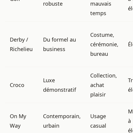
robuste
mauvais
é
temps
Costume,
Derby /
Du formel au
cérémonie,
É
Richelieu
business
bureau
Collection,
Luxe
T
Croco
achat
démonstratif
é
plaisir
M
On My
Contemporain,
Usage
à
Way
urbain
casual
é