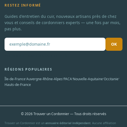
RESTEZ INFORMÉ
Guides d'entretien du cuir, nouveaux artisans près de chez
vous et conseils de cordonniers experts — une fois par mois,
pas plus.
OK
Pas de spam. Désabonnement en un clic.
RÉGIONS POPULAIRES
·
·
·
·
·
Île-de-France
Auvergne-Rhône-Alpes
PACA
Nouvelle-Aquitaine
Occitanie
Hauts-de-France
© 2026 Trouver un Cordonnier — Tous droits réservés
Trouver un Cordonnier est un
annuaire éditorial indépendant
. Aucune affiliation