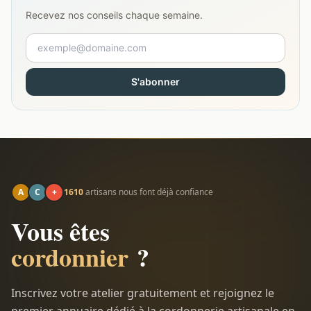
Recevez nos conseils chaque semaine.
S'abonner
A
C
+
1610
artisans nous font déjà confiance
Vous êtes
cordonnier
?
Inscrivez votre atelier gratuitement et rejoignez le
premier annuaire dédié à la cordonnerie artisanale en