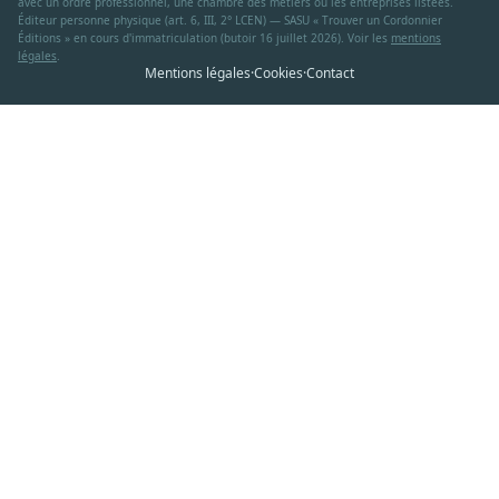
avec un ordre professionnel, une chambre des métiers ou les entreprises listées.
Éditeur personne physique (art. 6, III, 2° LCEN) — SASU « Trouver un Cordonnier
Éditions » en cours d'immatriculation (butoir 16 juillet 2026). Voir les
mentions
légales
.
Mentions légales
·
Cookies
·
Contact