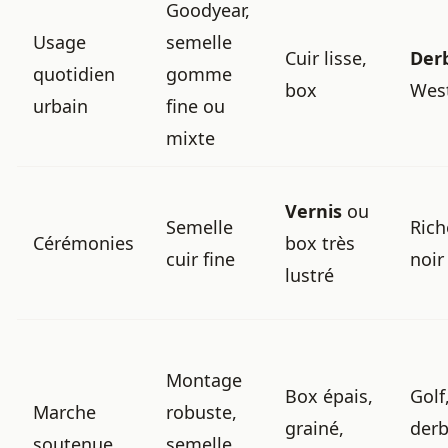
Goodyear,
Usage
semelle
Cuir lisse,
Der
quotidien
gomme
box
Wes
urbain
fine ou
mixte
Vernis
ou
Semelle
Rich
Cérémonies
box très
cuir fine
noir
lustré
Montage
Box épais,
Golf
Marche
robuste,
grainé,
der
soutenue
semelle