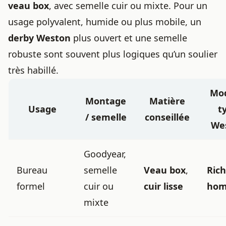
veau box
, avec semelle cuir ou mixte. Pour un
usage polyvalent, humide ou plus mobile, un
derby Weston
plus ouvert et une semelle
robuste sont souvent plus logiques qu’un soulier
très habillé.
Mod
Montage
Matière
Usage
t
/ semelle
conseillée
We
Goodyear,
Bureau
semelle
Veau box
,
Rich
formel
cuir ou
cuir lisse
ho
mixte