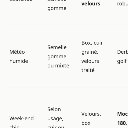
velours
robu
gomme
Box, cuir
Semelle
Météo
grainé,
Derb
gomme
humide
velours
golf
ou mixte
traité
Selon
Velours,
Moc
Week-end
usage,
box
180
,
chic
cuir ou