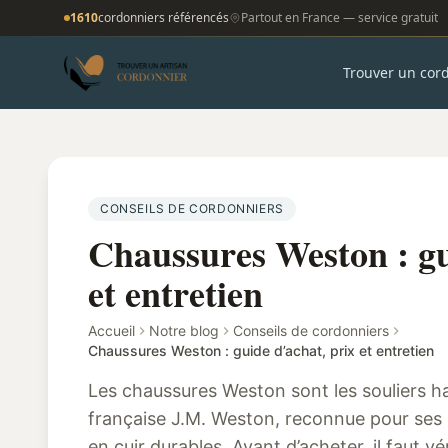
1610
cordonniers référencés
Partout en France — service gratuit
Trouver un cor
CONSEILS DE CORDONNIERS
Chaussures Weston : gu
et entretien
Accueil
Notre blog
Conseils de cordonniers
Chaussures Weston : guide d’achat, prix et entretien
Les chaussures Weston sont les souliers 
française J.M. Weston, reconnue pour ses
en cuir durables. Avant d’acheter, il faut vér