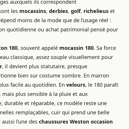
ges auxquels ils correspondent
sont les
mocassins
,
derbies
,
golf
,
richelieus
et
dépend moins de la mode que de l’usage réel :
ion quotidienne ou achat patrimonial pensé pour
ton 180
, souvent appelé
mocassin 180
. Sa force
ureau classique, assez souple visuellement pour
r
, il devient plus statutaire, presque
onctionne bien sur costume sombre. En marron
plus facile au quotidien. En
velours
, le 180 paraît
 mais plus sensible à la pluie et aux
, durable et réparable, ce modèle reste une
melles remplaçables, cuir qui prend une belle
t aussi l’une des
chaussures Weston occasion