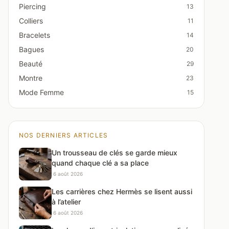
Piercing
13
Colliers
11
Bracelets
14
Bagues
20
Beauté
29
Montre
23
Mode Femme
15
NOS DERNIERS ARTICLES
Un trousseau de clés se garde mieux
quand chaque clé a sa place
·
6 août 2026
Les carrières chez Hermès se lisent aussi
à l’atelier
·
6 août 2026