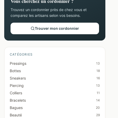
Vous cherchez un cordonnier ?
Trouvez un cordonnier près de chez vous et
comparez les artisans selon vos besoins.
Trouver mon cordonnier
CATÉGORIES
Pressings
13
Bottes
18
Sneakers
16
Piercing
13
Colliers
11
Bracelets
14
Bagues
20
Beauté
29