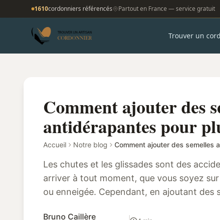
1610
cordonniers référencés
Partout en France — service gratuit
Trouver un cor
Comment ajouter des s
antidérapantes pour plu
Accueil
Notre blog
Les chutes et les glissades sont des accide
arriver à tout moment, que vous soyez sur 
ou enneigée. Cependant, en ajoutant des 
chaussures, vous pouvez éviter ces a...
Bruno Caillère