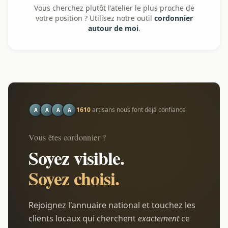
Vous cherchez plutôt l'atelier le plus proche de
votre position ? Utilisez notre outil
cordonnier
autour de moi
.
1610
artisans nous font déjà confiance
A
A
A
A
Vous êtes cordonnier ?
Soyez visible.
Soyez choisi.
Rejoignez l'annuaire national et touchez les
clients locaux qui cherchent
exactement
ce