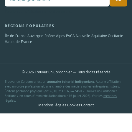
Pas de spam. Désabonnement en un clic.
RÉGIONS POPULAIRES
·
·
·
·
·
Île-de-France
Auvergne-Rhône-Alpes
PACA
Nouvelle-Aquitaine
Occitanie
Hauts-de-France
© 2026 Trouver un Cordonnier — Tous droits réservés
Trouver un Cordonnier est un
annuaire éditorial indépendant
. Aucune affiliation
avec un ordre professionnel, une chambre des métiers ou les entreprises listées.
Éditeur personne physique (art. 6, III, 2° LCEN) — SASU « Trouver un Cordonnier
Éditions » en cours d'immatriculation (butoir 16 juillet 2026). Voir les
mentions
légales
.
Mentions légales
·
Cookies
·
Contact