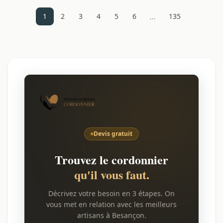
…
1
2
3
4
5
6
135
Devis gratuit
Trouvez le cordonnier
qu'il vous faut.
Décrivez votre besoin en 3 étapes. On
vous met en relation avec les meilleurs
artisans à Besançon.