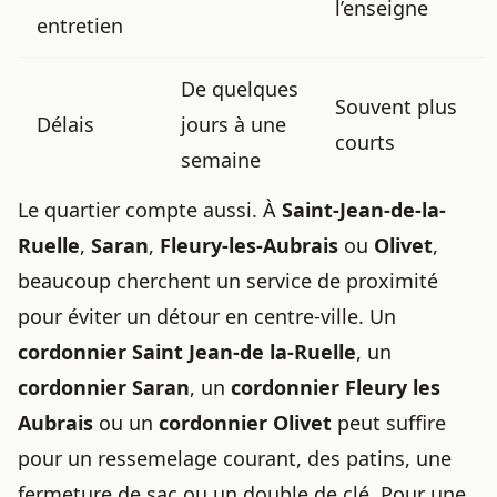
l’enseigne
entretien
De quelques
Souvent plus
Délais
jours à une
courts
semaine
Le quartier compte aussi. À
Saint-Jean-de-la-
Ruelle
,
Saran
,
Fleury-les-Aubrais
ou
Olivet
,
beaucoup cherchent un service de proximité
pour éviter un détour en centre-ville. Un
cordonnier Saint Jean-de la-Ruelle
, un
cordonnier Saran
, un
cordonnier Fleury les
Aubrais
ou un
cordonnier Olivet
peut suffire
pour un ressemelage courant, des patins, une
fermeture de sac ou un double de clé. Pour une