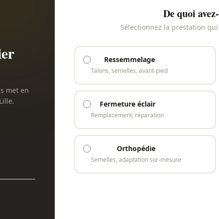
De quoi avez-
Sélectionnez la prestation qu
ier
Ressemmelage
Talons, semelles, avant-pied
us met en
ille.
Fermeture éclair
Remplacement, réparation
Orthopédie
Semelles, adaptation sur-mesure