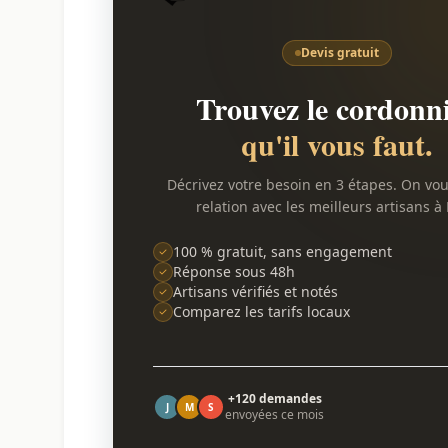
Devis gratuit
Trouvez le cordonn
qu'il vous faut.
Décrivez votre besoin en 3 étapes. On vo
relation avec les meilleurs artisans à L
100 % gratuit, sans engagement
Réponse sous 48h
Artisans vérifiés et notés
Comparez les tarifs locaux
+120 demandes
J
M
S
envoyées ce mois