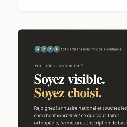
1610
artisans nous font déjà confiance
A
A
A
A
Vous êtes cordonnier ?
Soyez visible.
Soyez choisi.
Rejoignez l'annuaire national et touchez les
cherchent
exactement
ce que vous faites — 
orthopédie, fermetures. Inscription de bas