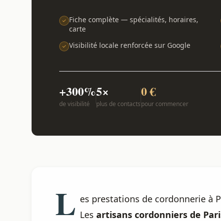
Fiche complète — spécialités, horaires,
carte
Visibilité locale renforcée sur Google
+300%
5×
0 €
de visibilité
plus de contacts
pour commencer
L
es prestations de cordonnerie à P
Les
artisans cordonniers de Pari