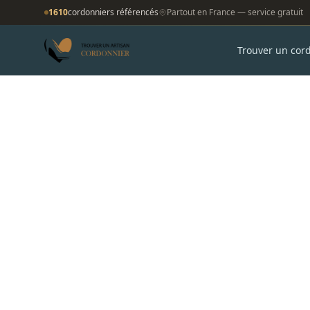
1610
cordonniers référencés
Partout en France — service gratuit
Trouver un cor