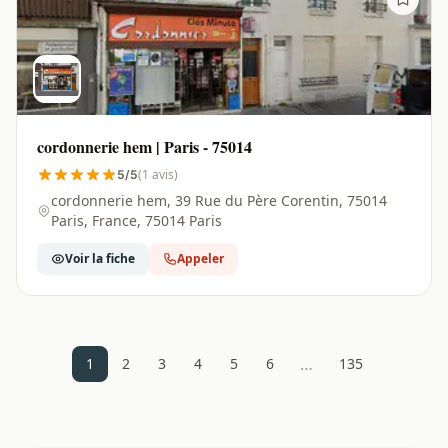
cordonnerie hem | Paris - 75014
(1 avis)
5/5
cordonnerie hem, 39 Rue du Père Corentin, 75014
Paris, France, 75014 Paris
Voir la fiche
Appeler
…
1
2
3
4
5
6
135