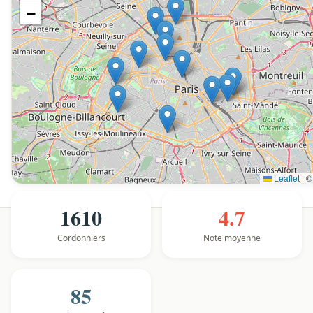
−
Leaflet
|
1610
4.7
Cordonniers
Note moyenne
85