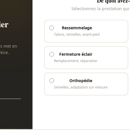
De quoi avez-
Sélectionnez la prestation qu
ier
Ressemmelage
Talons, semelles, avant-pied
us met en
Nice.
Fermeture éclair
Remplacement, réparation
Orthopédie
Semelles, adaptation sur-mesure