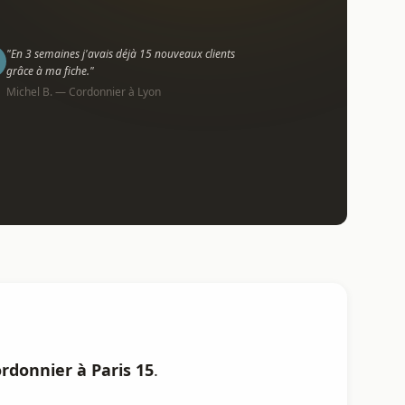
"En 3 semaines j'avais déjà 15 nouveaux clients
grâce à ma fiche."
Michel B. — Cordonnier à Lyon
ordonnier à Paris 15
.