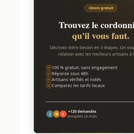
Devis gratuit
Trouvez le cordonn
qu'il vous faut.
Décrivez votre besoin en 3 étapes. On vo
relation avec les meilleurs artisans à 
100 % gratuit, sans engagement
Réponse sous 48h
Artisans vérifiés et notés
Comparez les tarifs locaux
+120 demandes
J
M
S
envoyées ce mois