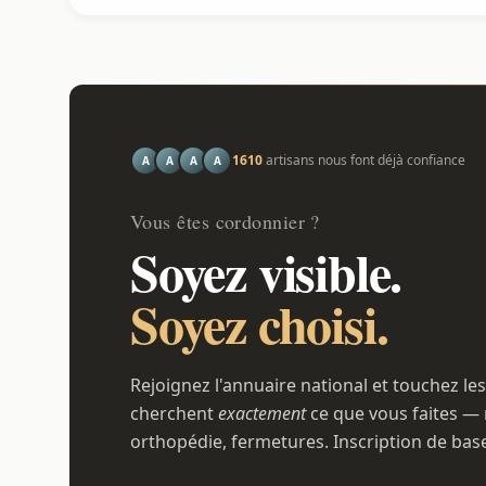
1610
artisans nous font déjà confiance
A
A
A
A
Vous êtes cordonnier ?
Soyez visible.
Soyez choisi.
Rejoignez l'annuaire national et touchez les
cherchent
exactement
ce que vous faites — 
orthopédie, fermetures. Inscription de bas