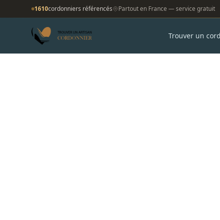
1610
cordonniers référencés
Partout en France — service gratuit
Trouver un cor