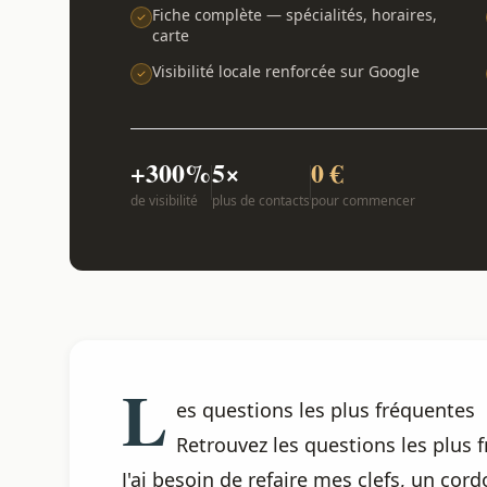
Fiche complète — spécialités, horaires,
carte
Visibilité locale renforcée sur Google
+300%
5×
0 €
de visibilité
plus de contacts
pour commencer
L
es questions les plus fréquentes
Retrouvez les questions les plus
J'ai besoin de refaire mes clefs, un cord