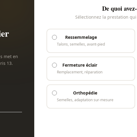
De quoi avez-
Sélectionnez la prestation qu
ier
Ressemmelage
Talons, semelles, avant-pied
us met en
ris 13.
Fermeture éclair
Remplacement, réparation
Orthopédie
Semelles, adaptation sur-mesure