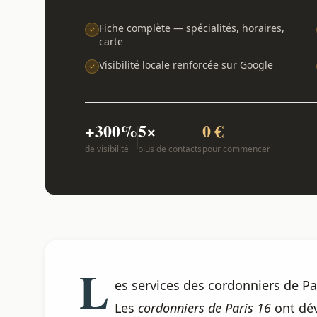
Fiche complète — spécialités, horaires,
carte
Visibilité locale renforcée sur Google
+300%
5×
0 €
de visibilité
plus de contacts
pour commencer
L
es services des cordonniers de Pa
Les
cordonniers de Paris 16
ont dév