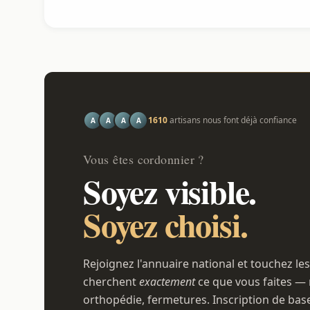
1610
artisans nous font déjà confiance
A
A
A
A
Vous êtes cordonnier ?
Soyez visible.
Soyez choisi.
Rejoignez l'annuaire national et touchez les
cherchent
exactement
ce que vous faites — 
orthopédie, fermetures. Inscription de bas