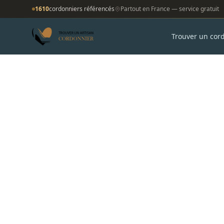
1610
cordonniers référencés
Partout en France — service gratuit
Trouver un cor