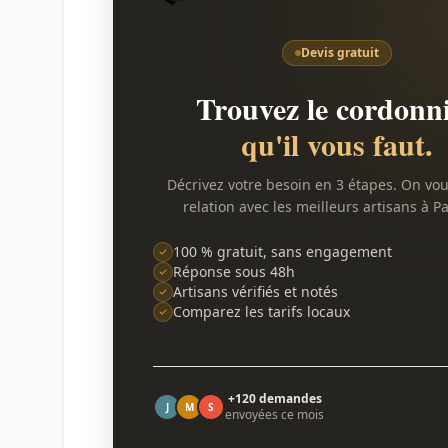
Devis gratuit
Trouvez le cordonn
qu'il vous faut.
Décrivez votre besoin en 3 étapes. On vo
relation avec les meilleurs artisans à Pa
100 % gratuit, sans engagement
Réponse sous 48h
Artisans vérifiés et notés
Comparez les tarifs locaux
+120 demandes
J
M
S
envoyées ce mois