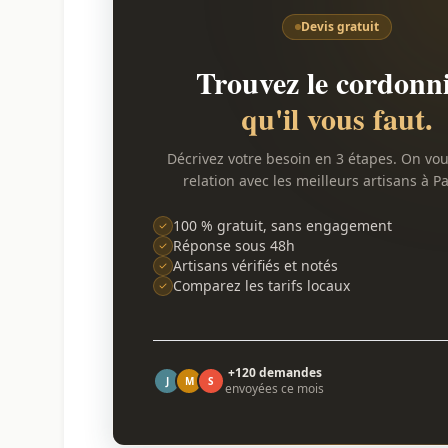
Devis gratuit
Trouvez le cordonn
qu'il vous faut.
Décrivez votre besoin en 3 étapes. On vo
relation avec les meilleurs artisans à Pa
100 % gratuit, sans engagement
Réponse sous 48h
Artisans vérifiés et notés
Comparez les tarifs locaux
+120 demandes
J
M
S
envoyées ce mois