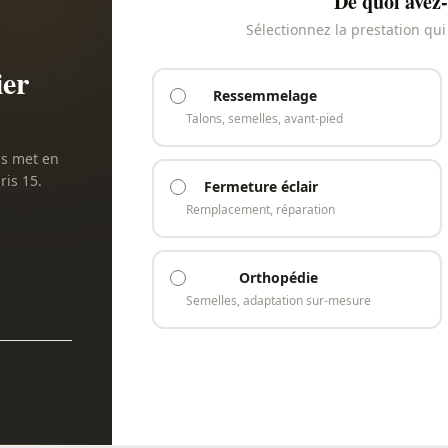
De quoi avez-
Sélectionnez la prestation qu
ier
Ressemmelage
Talons, semelles, avant-pied
us met en
ris 15.
Fermeture éclair
Remplacement, réparation
Orthopédie
Semelles, adaptation sur-mesure