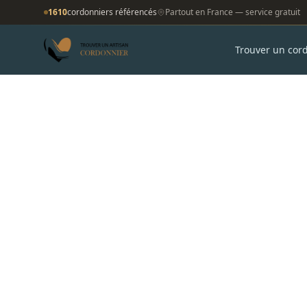
1610
cordonniers référencés
Partout en France — service gratuit
Trouver un cor