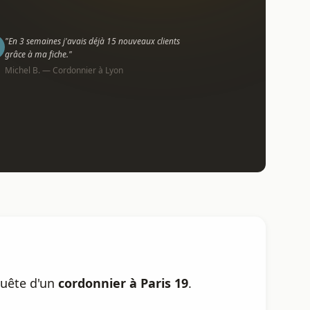
"En 3 semaines j'avais déjà 15 nouveaux clients
grâce à ma fiche."
Michel B. — Cordonnier à Lyon
quête d'un
cordonnier à Paris 19
.