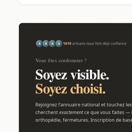
1610
artisans nous font déjà confiance
A
A
A
A
Vous êtes cordonnier ?
Soyez visible.
Soyez choisi.
Rejoignez l'annuaire national et touchez les
cherchent
exactement
ce que vous faites — 
orthopédie, fermetures. Inscription de bas