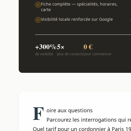
Fiche complète — spécialités, horaires,
carte
Visibilité locale renforcée sur Google
+300%
5×
0 €
de visibilité
plus de contacts
pour commencer
F
oire aux questions
Parcourez les interrogations qui r
Quel tarif pour un cordonnier à Paris 19