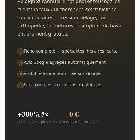
Rejoignez l'annuaire national et touchez les
clients locaux qui cherchent
exactement
ce
que vous faites — ressemmelage, cuir,
orthopédie, fermetures. Inscription de base
entièrement gratuite.
Fiche complète — spécialités, horaires, carte
Avis Google agrégés automatiquement
Visibilité locale renforcée sur Google
Sans commission sur vos prestations
+300%
5×
0 €
de visibilité
plus de contacts
pour commencer