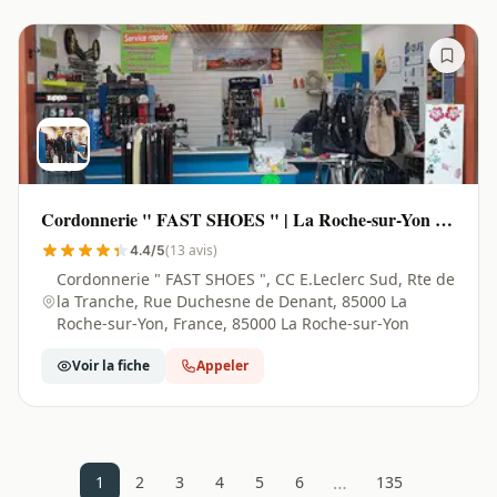
Cordonnerie " FAST SHOES " | La Roche-sur-Yon -
85000
(13 avis)
4.4/5
Cordonnerie " FAST SHOES ", CC E.Leclerc Sud, Rte de
la Tranche, Rue Duchesne de Denant, 85000 La
Roche-sur-Yon, France, 85000 La Roche-sur-Yon
Voir la fiche
Appeler
…
1
2
3
4
5
6
135