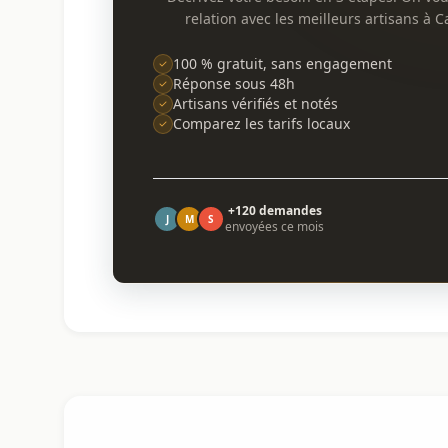
relation avec les meilleurs artisans à 
100 % gratuit, sans engagement
Réponse sous 48h
Artisans vérifiés et notés
Comparez les tarifs locaux
+120 demandes
J
M
S
envoyées ce mois