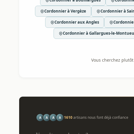
Cordonnier à Bouillargues
Cordonni
Cordonnier à Vergèze
Cordonnier à Sai
Cordonnier aux Angles
Cordonnie
Cordonnier à Gallargues-le-Montue
Vous cherchez plutôt l
1610
artisans nous font déjà confiance
A
A
A
A