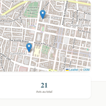
Leaflet
|
©
OSM
21
Avis au total