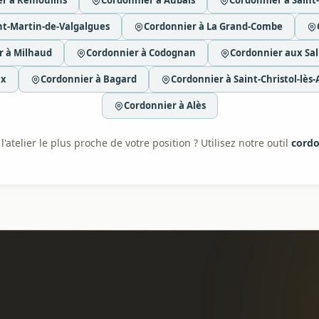
er à Remoulins
Cordonnier à Aubais
Cordonnier à Saint
nt-Martin-de-Valgalgues
Cordonnier à La Grand-Combe
r à Milhaud
Cordonnier à Codognan
Cordonnier aux Sal
ux
Cordonnier à Bagard
Cordonnier à Saint-Christol-lès-
Cordonnier à Alès
'atelier le plus proche de votre position ? Utilisez notre outil
cordo