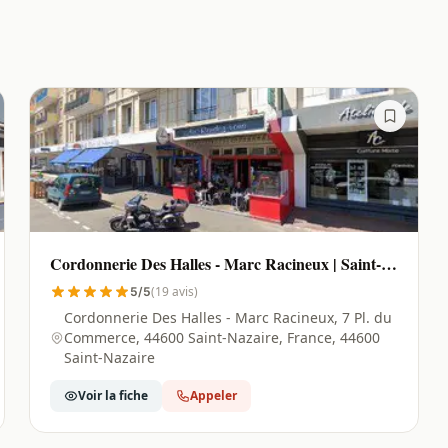
Cordonnerie Des Halles - Marc Racineux | Saint-
Nazaire - 44600
(19 avis)
5/5
Cordonnerie Des Halles - Marc Racineux, 7 Pl. du
Commerce, 44600 Saint-Nazaire, France, 44600
Saint-Nazaire
Voir la fiche
Appeler