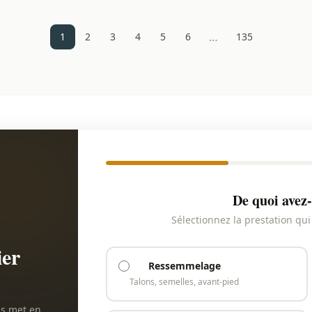
…
1
2
3
4
5
6
135
De quoi avez-
Sélectionnez la prestation qu
ier
Ressemmelage
Talons, semelles, avant-pied
us met en