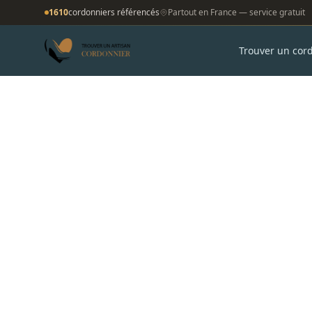
1610
cordonniers référencés
Partout en France — service gratuit
Trouver un cor