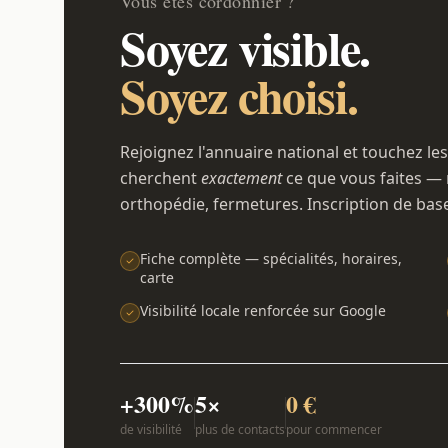
Vous êtes cordonnier ?
Soyez visible.
Soyez choisi.
Rejoignez l'annuaire national et touchez les
cherchent
exactement
ce que vous faites — 
orthopédie, fermetures. Inscription de bas
Fiche complète — spécialités, horaires,
carte
Visibilité locale renforcée sur Google
+300%
5×
0 €
de visibilité
plus de contacts
pour commencer