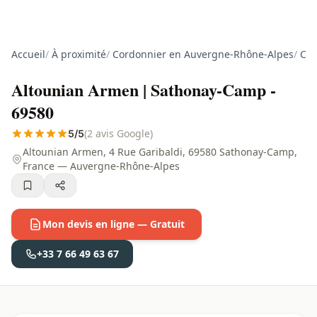
Accueil
/
À proximité
/
Cordonnier en Auvergne-Rhône-Alpes
/
Cor
Altounian Armen | Sathonay-Camp -
69580
(2 avis Google)
5/5
Altounian Armen, 4 Rue Garibaldi, 69580 Sathonay-Camp,
France — Auvergne-Rhône-Alpes
Mon devis en ligne — Gratuit
+33 7 66 49 63 67