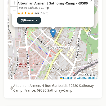
×
+
Altounian Armen | Sathonay-Camp - 69580
, 69580 Sathonay-Camp
−
5/5
(2 avis)
Itinéraire
Leaflet
|
©
OpenStreetMap
Altounian Armen, 4 Rue Garibaldi, 69580 Sathonay-
Camp, France, 69580 Sathonay-Camp