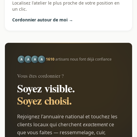
Localisez l'atelier le plus proche de votre position en
un clic.
Cordonnier autour de moi →
1610
artisans nous font déjà confiance
A
A
A
A
Vous êtes cordonnier ?
Soyez visible.
Soyez choisi.
Rejoignez l'annuaire national et touchez les
clients locaux qui cherchent
exactement
ce
que vous faites — ressemmelage, cuir,